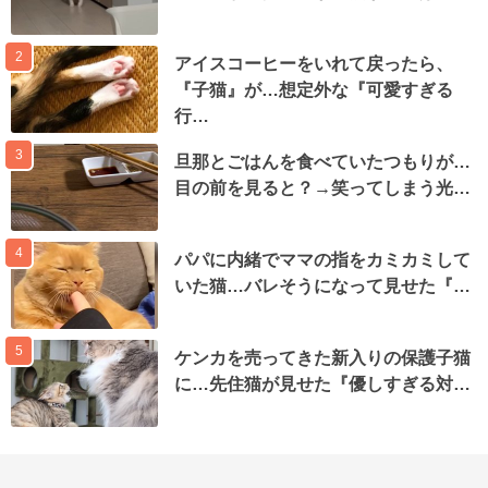
2
アイスコーヒーをいれて戻ったら、
『子猫』が…想定外な『可愛すぎる
行…
3
旦那とごはんを食べていたつもりが…
目の前を見ると？→笑ってしまう光…
4
パパに内緒でママの指をカミカミして
いた猫…バレそうになって見せた『…
5
ケンカを売ってきた新入りの保護子猫
に…先住猫が見せた『優しすぎる対…