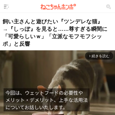
飼い主さんと遊びたい『ツンデレな猫』
→『しっぽ』を見ると……尊すぎる瞬間に
「可愛らしいｗ」「立派なモフモフシッ
ポ」と反響
続きを読む
arrow_forward_ios