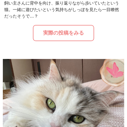
飼い主さんに背中を向け、振り返りながら歩いていたという
猫。一緒に遊びたいという気持ちがしっぽを見たら一目瞭然
M
だったそうで…？
u
t
実際の投稿をみる
e