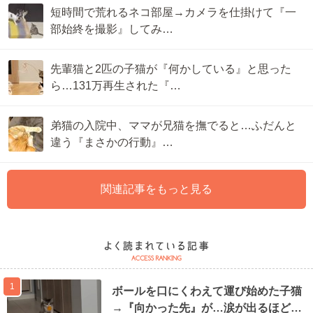
短時間で荒れるネコ部屋→カメラを仕掛けて『一
部始終を撮影』してみ…
先輩猫と2匹の子猫が『何かしている』と思った
ら…131万再生された『…
弟猫の入院中、ママが兄猫を撫でると…ふだんと
違う『まさかの行動』…
関連記事をもっと見る
1
ボールを口にくわえて運び始めた子猫
→『向かった先』が…涙が出るほど…