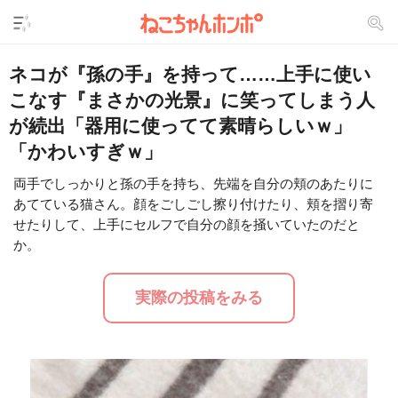
ネコが『孫の手』を持って……上手に使い
こなす『まさかの光景』に笑ってしまう人
が続出「器用に使ってて素晴らしいｗ」
「かわいすぎｗ」
両手でしっかりと孫の手を持ち、先端を自分の頬のあたりに
あてている猫さん。顔をごしごし擦り付けたり、頬を摺り寄
L
/
U
o
せたりして、上手にセルフで自分の顔を掻いていたのだと
n
a
m
か。
d
u
e
t
d
e
:
実際の投稿をみる
1
6
.
2
4
%