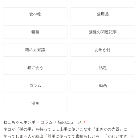
食べ物
猫用品
猫種
猫種の関連記事
猫の豆知識
お出かけ
猫に会う
話題
コラム
動画
漫画
ねこちゃんホンポ
コラム
猫のニュース
ネコが『孫の手』を持って……上手に使いこなす『まさかの光景』に
笑ってしまう人が続出「器用に使ってて素晴らしいｗ」「かわいすぎ