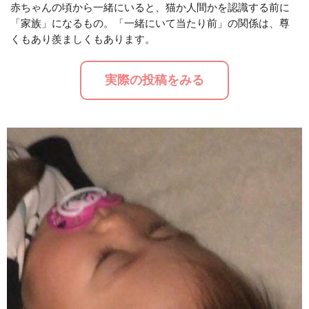
赤ちゃんの頃から一緒にいると、猫か人間かを認識する前に
「家族」になるもの。「一緒にいて当たり前」の関係は、尊
M
くもあり羨ましくもあります。
u
t
実際の投稿をみる
e