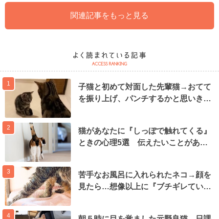
関連記事をもっと見る
1
子猫と初めて対面した先輩猫→おてて
を振り上げ、パンチするかと思いき…
2
猫があなたに『しっぽで触れてくる』
ときの心理5選 伝えたいことがあ…
3
苦手なお風呂に入れられたネコ→顔を
見たら…想像以上に『ブチギレてい…
4
朝５時に目を覚ました元野良猫→日課