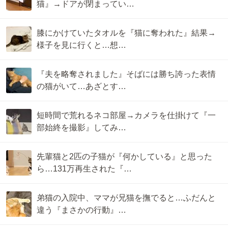
猫』→ドアが閉まってい…
膝にかけていたタオルを『猫に奪われた』結果→
様子を見に行くと…想…
『夫を略奪されました』そばには勝ち誇った表情
の猫がいて…あざとす…
短時間で荒れるネコ部屋→カメラを仕掛けて『一
部始終を撮影』してみ…
先輩猫と2匹の子猫が『何かしている』と思った
ら…131万再生された『…
弟猫の入院中、ママが兄猫を撫でると…ふだんと
違う『まさかの行動』…