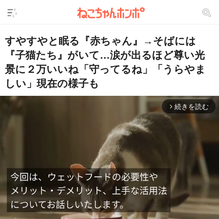
すやすやと眠る『赤ちゃん』→そばには
『子猫たち』がいて…涙が出るほど尊い光
景に２万いいね「守ってるね」「うらやま
しい」現在の様子も
続きを読む
arrow_forward_ios