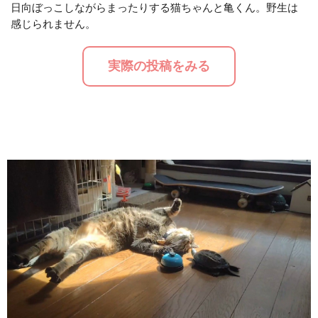
日向ぼっこしながらまったりする猫ちゃんと亀くん。野生は
感じられません。
M
u
実際の投稿をみる
t
e