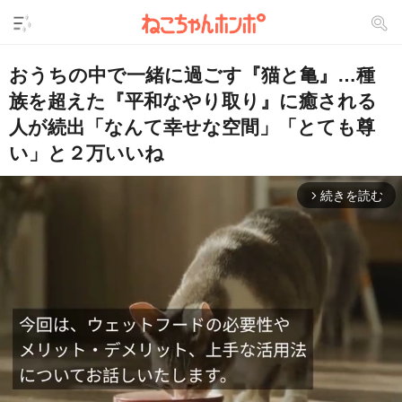
おうちの中で一緒に過ごす『猫と亀』…種
族を超えた『平和なやり取り』に癒される
人が続出「なんて幸せな空間」「とても尊
い」と２万いいね
続きを読む
arrow_forward_ios