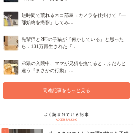
短時間で荒れるネコ部屋→カメラを仕掛けて『一
部始終を撮影』してみ…
先輩猫と2匹の子猫が『何かしている』と思った
ら…131万再生された『…
弟猫の入院中、ママが兄猫を撫でると…ふだんと
違う『まさかの行動』…
関連記事をもっと見る
1