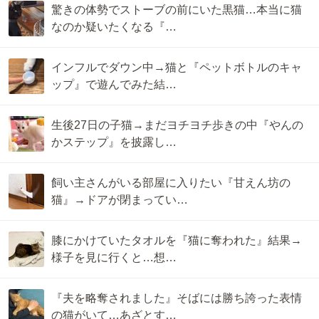
驚きの体勢でストーブの前にいた黒猫…本当に猫
なのか疑いたくなる『…
インフルでダウン中→猫と『ペットボトルのキャ
ップ』で遊んでみた結…
生後27日の子猫→まだヨチヨチ歩きの中『やんの
かステップ』を披露し…
飼い主さんがいる部屋に入りたい『甘えん坊の
猫』→ドアが閉まってい…
膝にかけていたタオルを『猫に奪われた』結果→
様子を見に行くと…想…
『夫を略奪されました』そばには勝ち誇った表情
の猫がいて…あざとす…