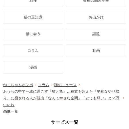
猫種
猫種の関連記事
猫の豆知識
お出かけ
猫に会う
話題
コラム
動画
漫画
ねこちゃんホンポ
コラム
猫のニュース
おうちの中で一緒に過ごす『猫と亀』…種族を超えた『平和なやり取
り』に癒される人が続出「なんて幸せな空間」「とても尊い」と２万
いいね
画像一覧
サービス一覧