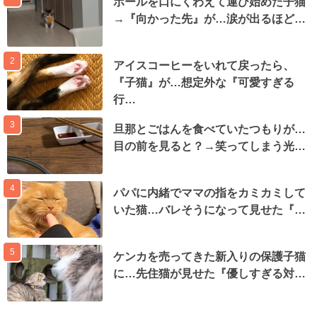
ボールを口にくわえて運び始めた子猫
→『向かった先』が…涙が出るほど…
2
アイスコーヒーをいれて戻ったら、
『子猫』が…想定外な『可愛すぎる
行…
3
旦那とごはんを食べていたつもりが…
目の前を見ると？→笑ってしまう光…
4
パパに内緒でママの指をカミカミして
いた猫…バレそうになって見せた『…
5
ケンカを売ってきた新入りの保護子猫
に…先住猫が見せた『優しすぎる対…