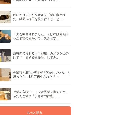
膝にかけていたタオルを『猫に奪われ
た』結果→様子を見に行くと…想…
『夫を略奪されました』そばには勝ち誇
った表情の猫がいて…あざとす…
短時間で荒れるネコ部屋→カメラを仕掛
けて『一部始終を撮影』してみ…
先輩猫と2匹の子猫が『何かしている』と
思ったら…131万再生された『…
弟猫の入院中、ママが兄猫を撫でると…
ふだんと違う『まさかの行動』…
もっと見る