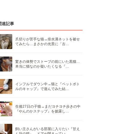
関連記事
爪切りが苦手な猫→排水溝ネットを被せ
てみたら…まさかの光景に「古…
驚きの体勢でストーブの前にいた黒猫…
本当に猫なのか疑いたくなる『…
インフルでダウン中→猫と『ペットボト
ルのキャップ』で遊んでみた結…
生後27日の子猫→まだヨチヨチ歩きの中
『やんのかステップ』を披露し…
飼い主さんがいる部屋に入りたい『甘え
ん坊の猫』→ドアが閉まってい…