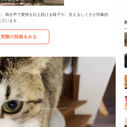
に。鳴き声で愛情を伝え続ける様子や、甘えるしぐさが印象的
れています。
M
u
実際の投稿をみる
t
e