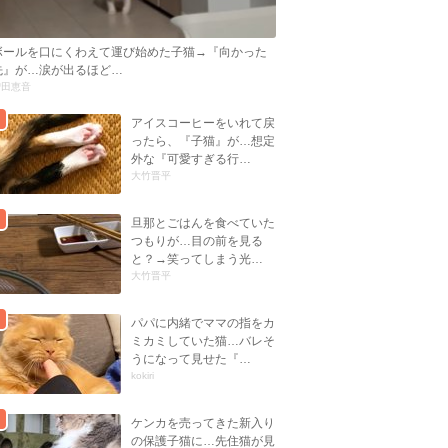
ボールを口にくわえて運び始めた子猫→『向かった
先』が…涙が出るほど…
曽田恵音
アイスコーヒーをいれて戻
ったら、『子猫』が…想定
外な『可愛すぎる行…
大竹晋平
旦那とごはんを食べていた
つもりが…目の前を見る
と？→笑ってしまう光…
大竹晋平
パパに内緒でママの指をカ
ミカミしていた猫…バレそ
うになって見せた『…
kokiri
ケンカを売ってきた新入り
の保護子猫に…先住猫が見