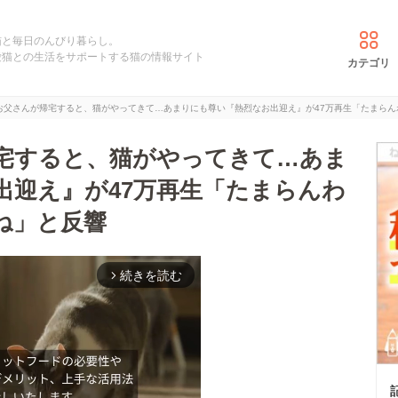
猫と毎日のんびり暮らし。
愛猫との生活をサポートする猫の情報サイト
カテゴリ
お父さんが帰宅すると、猫がやってきて…あまりにも尊い『熱烈なお出迎え』が47万再生「たまらん
宅すると、猫がやってきて…あま
出迎え』が47万再生「たまらんわ
ね」と反響
続きを読む
arrow_forward_ios