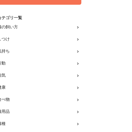
カテゴリ一覧
猫の飼い方
しつけ
気持ち
行動
病気
健康
食べ物
猫用品
猫種