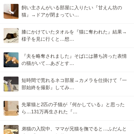
飼い主さんがいる部屋に入りたい『甘えん坊の
猫』→ドアが閉まってい…
膝にかけていたタオルを『猫に奪われた』結果→
様子を見に行くと…想…
『夫を略奪されました』そばには勝ち誇った表情
の猫がいて…あざとす…
短時間で荒れるネコ部屋→カメラを仕掛けて『一
部始終を撮影』してみ…
先輩猫と2匹の子猫が『何かしている』と思った
ら…131万再生された『…
弟猫の入院中、ママが兄猫を撫でると…ふだんと