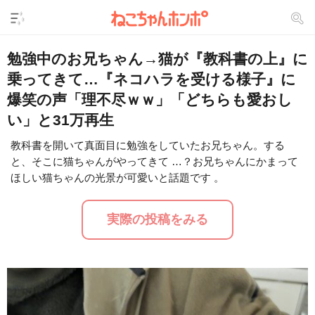
勉強中のお兄ちゃん→猫が『教科書の上』に
乗ってきて…『ネコハラを受ける様子』に
爆笑の声「理不尽ｗｗ」「どちらも愛おし
い」と31万再生
教科書を開いて真面目に勉強をしていたお兄ちゃん。する
と、そこに猫ちゃんがやってきて …？お兄ちゃんにかまって
L
/
U
o
ほしい猫ちゃんの光景が可愛いと話題です 。
n
a
m
d
u
e
t
d
実際の投稿をみる
e
:
2
9
.
2
4
%