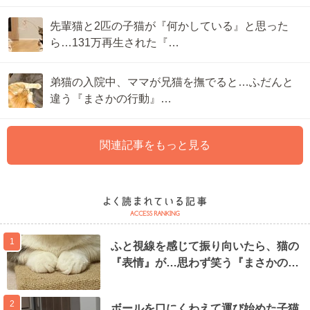
先輩猫と2匹の子猫が『何かしている』と思った
ら…131万再生された『…
弟猫の入院中、ママが兄猫を撫でると…ふだんと
違う『まさかの行動』…
関連記事をもっと見る
1
ふと視線を感じて振り向いたら、猫の
『表情』が…思わず笑う『まさかの…
2
ボールを口にくわえて運び始めた子猫