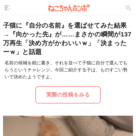
子猫に『自分の名前』を選ばせてみた結果
→『向かった先』が……まさかの瞬間が137
万再生「決め方がかわいいｗ」「決まった
ーｗ」と話題
名前の候補を紙に書き、それを並べて子猫に自分で選んでも
らうというチャレンジ。今回ご紹介する子は、ものすごい勢
L
/
U
o
いで決めたようですよ。
n
a
m
d
u
e
t
d
実際の投稿をみる
e
:
2
9
.
2
4
%