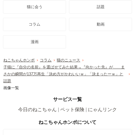
猫に会う
話題
コラム
動画
漫画
ねこちゃんホンポ
コラム
猫のニュース
子猫に『自分の名前』を選ばせてみた結果→『向かった先』が……ま
さかの瞬間が137万再生「決め方がかわいいｗ」「決まったーｗ」と
話題
画像一覧
サービス一覧
今日のねこちゃん
ペット保険
にゃんリンク
ねこちゃんホンポについて