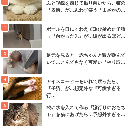
1
ふと視線を感じて振り向いたら、猫の
『表情』が…思わず笑う『まさかの…
2
ボールを口にくわえて運び始めた子猫
→『向かった先』が…涙が出るほど…
3
足元を見ると、赤ちゃんと猫が遊んで
いて…とんでもなく可愛い『やり取…
4
アイスコーヒーをいれて戻ったら、
『子猫』が…想定外な『可愛すぎる
行…
5
袋に水を入れて作る『流行りのおもち
ゃ』を猫にあげたら…予想外すぎる…