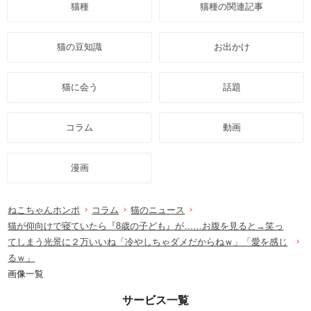
猫種
猫種の関連記事
猫の豆知識
お出かけ
猫に会う
話題
コラム
動画
漫画
ねこちゃんホンポ
コラム
猫のニュース
猫が仰向けで寝ていたら『8歳の子ども』が……お腹を見ると→笑っ
てしまう光景に２万いいね「冷やしちゃダメだからねｗ」「愛を感じ
るｗ」
画像一覧
サービス一覧