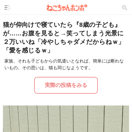
猫が仰向けで寝ていたら『8歳の子ども』
が……お腹を見ると→笑ってしまう光景に
２万いいね「冷やしちゃダメだからねｗ」
「愛を感じるｗ」
家族、それも子どもからの気遣いとなれば、簡単には断れな
いもの。その思いは、猫も同じなようです。
L
/
U
o
n
a
m
d
u
実際の投稿をみる
e
t
d
e
:
2
9
.
2
4
%