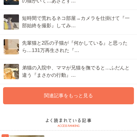
の猫がいて…あざとす…
短時間で荒れるネコ部屋→カメラを仕掛けて『一
部始終を撮影』してみ…
先輩猫と2匹の子猫が『何かしている』と思った
ら…131万再生された『…
弟猫の入院中、ママが兄猫を撫でると…ふだんと
違う『まさかの行動』…
関連記事をもっと見る