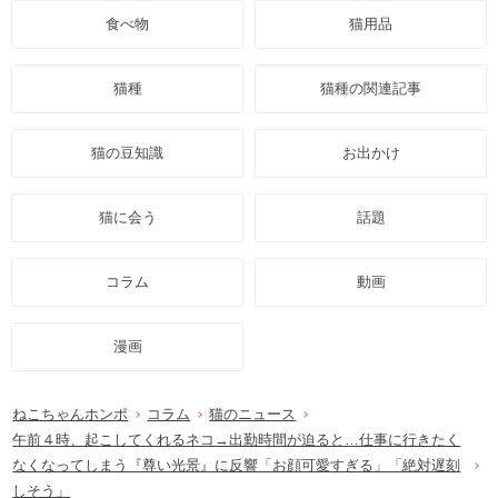
食べ物
猫用品
猫種
猫種の関連記事
猫の豆知識
お出かけ
猫に会う
話題
コラム
動画
漫画
ねこちゃんホンポ
コラム
猫のニュース
午前４時、起こしてくれるネコ→出勤時間が迫ると…仕事に行きたく
なくなってしまう『尊い光景』に反響「お顔可愛すぎる」「絶対遅刻
しそう」