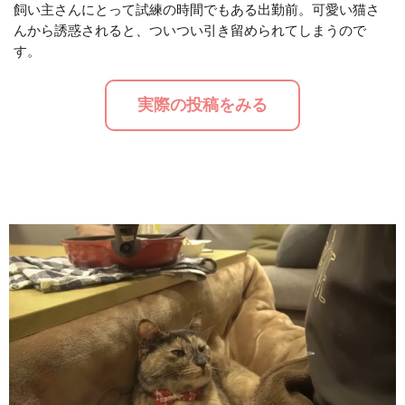
飼い主さんにとって試練の時間でもある出勤前。可愛い猫さ
んから誘惑されると、ついつい引き留められてしまうので
M
す。
u
t
実際の投稿をみる
e