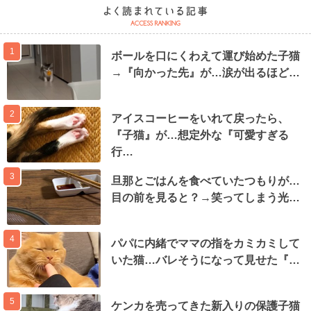
1
ボールを口にくわえて運び始めた子猫
→『向かった先』が…涙が出るほど…
2
アイスコーヒーをいれて戻ったら、
『子猫』が…想定外な『可愛すぎる
行…
3
旦那とごはんを食べていたつもりが…
目の前を見ると？→笑ってしまう光…
4
パパに内緒でママの指をカミカミして
いた猫…バレそうになって見せた『…
5
ケンカを売ってきた新入りの保護子猫