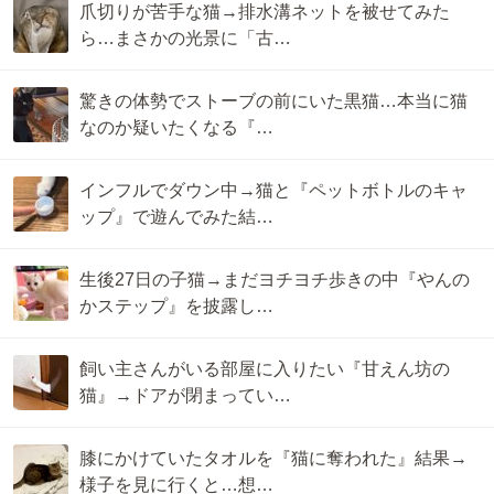
爪切りが苦手な猫→排水溝ネットを被せてみた
ら…まさかの光景に「古…
驚きの体勢でストーブの前にいた黒猫…本当に猫
なのか疑いたくなる『…
インフルでダウン中→猫と『ペットボトルのキャ
ップ』で遊んでみた結…
生後27日の子猫→まだヨチヨチ歩きの中『やんの
かステップ』を披露し…
飼い主さんがいる部屋に入りたい『甘えん坊の
猫』→ドアが閉まってい…
膝にかけていたタオルを『猫に奪われた』結果→
様子を見に行くと…想…