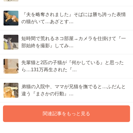
『夫を略奪されました』そばには勝ち誇った表情
の猫がいて…あざとす…
短時間で荒れるネコ部屋→カメラを仕掛けて『一
部始終を撮影』してみ…
先輩猫と2匹の子猫が『何かしている』と思った
ら…131万再生された『…
弟猫の入院中、ママが兄猫を撫でると…ふだんと
違う『まさかの行動』…
関連記事をもっと見る