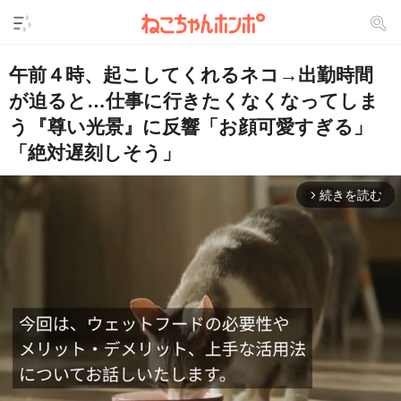
午前４時、起こしてくれるネコ→出勤時間
が迫ると…仕事に行きたくなくなってしま
う『尊い光景』に反響「お顔可愛すぎる」
「絶対遅刻しそう」
続きを読む
arrow_forward_ios