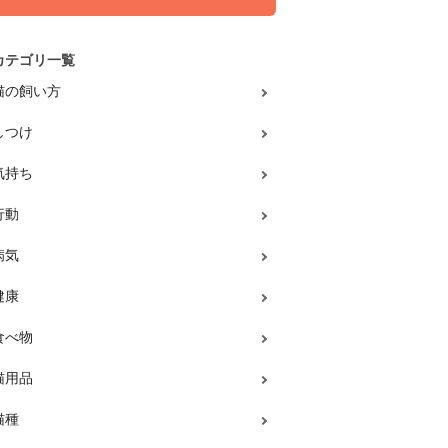
カテゴリ一覧
猫の飼い方
しつけ
気持ち
行動
病気
健康
食べ物
猫用品
猫種