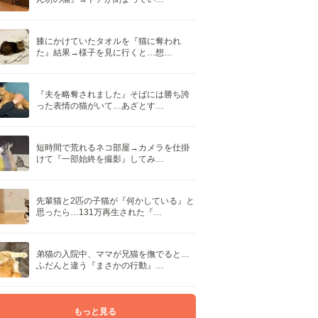
膝にかけていたタオルを『猫に奪われ
た』結果→様子を見に行くと…想…
『夫を略奪されました』そばには勝ち誇
った表情の猫がいて…あざとす…
短時間で荒れるネコ部屋→カメラを仕掛
けて『一部始終を撮影』してみ…
先輩猫と2匹の子猫が『何かしている』と
思ったら…131万再生された『…
弟猫の入院中、ママが兄猫を撫でると…
ふだんと違う『まさかの行動』…
もっと見る