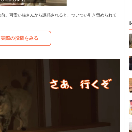
勤前。可愛い猫さんから誘惑されると、ついつい引き留められて
M
u
実際の投稿をみる
t
e