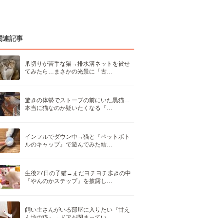
関連記事
爪切りが苦手な猫→排水溝ネットを被せ
てみたら…まさかの光景に「古…
驚きの体勢でストーブの前にいた黒猫…
本当に猫なのか疑いたくなる『…
インフルでダウン中→猫と『ペットボト
ルのキャップ』で遊んでみた結…
生後27日の子猫→まだヨチヨチ歩きの中
『やんのかステップ』を披露し…
飼い主さんがいる部屋に入りたい『甘え
ん坊の猫』→ドアが閉まってい…