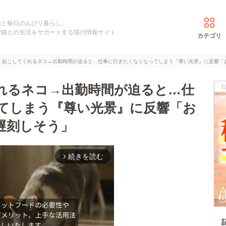
猫と毎日のんびり暮らし。
愛猫との生活をサポートする猫の情報サイト
カテゴリ
、起こしてくれるネコ→出勤時間が迫ると…仕事に行きたくなくなってしまう『尊い光景』に反響「
れるネコ→出勤時間が迫ると…仕
てしまう『尊い光景』に反響「お
遅刻しそう」
続きを読む
arrow_forward_ios