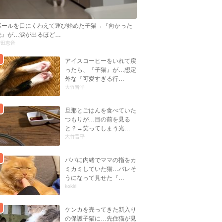
ボールを口にくわえて運び始めた子猫→『向かった
先』が…涙が出るほど…
曽田恵音
アイスコーヒーをいれて戻
ったら、『子猫』が…想定
外な『可愛すぎる行…
大竹晋平
旦那とごはんを食べていた
つもりが…目の前を見る
と？→笑ってしまう光…
大竹晋平
パパに内緒でママの指をカ
ミカミしていた猫…バレそ
うになって見せた『…
kokiri
ケンカを売ってきた新入り
の保護子猫に…先住猫が見