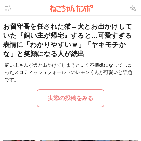
お留守番を任された猫→犬とお出かけして
いた『飼い主が帰宅』すると…可愛すぎる
表情に「わかりやすいｗ」「ヤキモチか
な」と笑顔になる人が続出
飼い主さんが犬と出かけてしまうと…？不機嫌になってしま
ったスコティッシュフォールドのレモンくんが可愛いと話題
L
/
U
o
です。
n
a
m
d
u
e
t
d
実際の投稿をみる
e
:
1
6
.
2
5
%