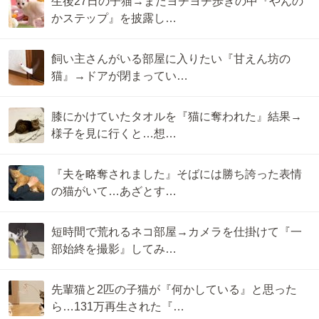
生後27日の子猫→まだヨチヨチ歩きの中『やんの
かステップ』を披露し…
飼い主さんがいる部屋に入りたい『甘えん坊の
猫』→ドアが閉まってい…
膝にかけていたタオルを『猫に奪われた』結果→
様子を見に行くと…想…
『夫を略奪されました』そばには勝ち誇った表情
の猫がいて…あざとす…
短時間で荒れるネコ部屋→カメラを仕掛けて『一
部始終を撮影』してみ…
先輩猫と2匹の子猫が『何かしている』と思った
ら…131万再生された『…