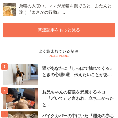
弟猫の入院中、ママが兄猫を撫でると…ふだんと
違う『まさかの行動』…
関連記事をもっと見る
1
猫があなたに『しっぽで触れてくる』
ときの心理5選 伝えたいことがあ…
2
お兄ちゃんの宿題を邪魔するネコ
→『どいて』と言われ、立ち上がった
と…
3
バイクカバーの中にいた『瀕死の赤ち