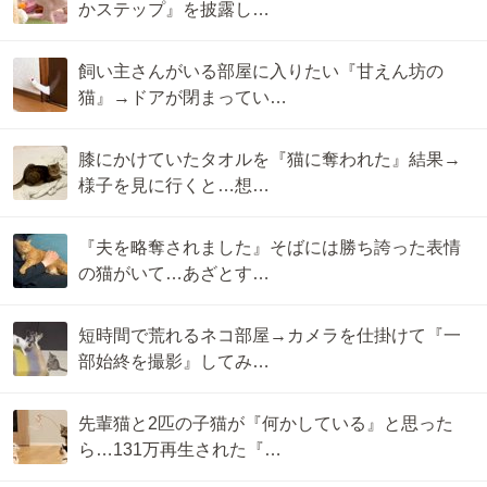
かステップ』を披露し…
飼い主さんがいる部屋に入りたい『甘えん坊の
猫』→ドアが閉まってい…
膝にかけていたタオルを『猫に奪われた』結果→
様子を見に行くと…想…
『夫を略奪されました』そばには勝ち誇った表情
の猫がいて…あざとす…
短時間で荒れるネコ部屋→カメラを仕掛けて『一
部始終を撮影』してみ…
先輩猫と2匹の子猫が『何かしている』と思った
ら…131万再生された『…