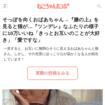
そっぽを向くおばあちゃん→『膝の上』を
見ると猫が…『ツンデレ』なふたりの様子
に10万いいね「きっとお互いのことが大好
き」「愛ですな」
一見すると、お互いに無関心そうに見えるおばあちゃんと猫
さん。しかし、その光景にほっこり心が温かくなる人が続出
L
/
U
o
しています！
n
a
m
d
u
e
t
d
実際の投稿をみる
e
:
3
0
.
8
7
%