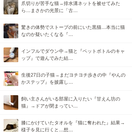
爪切りが苦手な猫→排水溝ネットを被せてみた
ら…まさかの光景に「古…
驚きの体勢でストーブの前にいた黒猫…本当に猫
なのか疑いたくなる『…
インフルでダウン中→猫と『ペットボトルのキャ
ップ』で遊んでみた結…
生後27日の子猫→まだヨチヨチ歩きの中『やんの
かステップ』を披露し…
飼い主さんがいる部屋に入りたい『甘えん坊の
猫』→ドアが閉まってい…
膝にかけていたタオルを『猫に奪われた』結果→
様子を見に行くと…想…