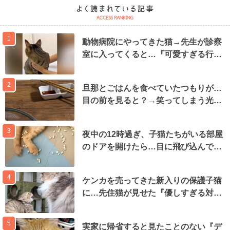
1
動物病院にやってきた猫→先生が診察
室に入ってくると…『可愛すぎる行…
2
旦那とごはんを食べていたつもりが…
目の前を見ると？→笑ってしまう光…
3
夜中の12時過ぎ、子猫たちがいる部屋
のドアを開けたら…目に飛び込んで…
4
ケンカを売ってきた新入りの保護子猫
に…先住猫が見せた『優しすぎる対…
5
実家に帰省すると見たことのない『デ