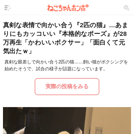
真剣な表情で向かい合う『2匹の猫』…あま
りにもカッコいい『本格的なポーズ』が28
万再生「かわいいボクサー」「面白くて元
気出たｗ」
真剣な眼差しで向かい合う2匹の猫……飼い猫がボクシングを
始めたそうで、試合の様子が話題になっています。
L
/
U
o
n
a
m
d
u
実際の投稿をみる
e
t
d
e
:
2
9
.
2
4
%