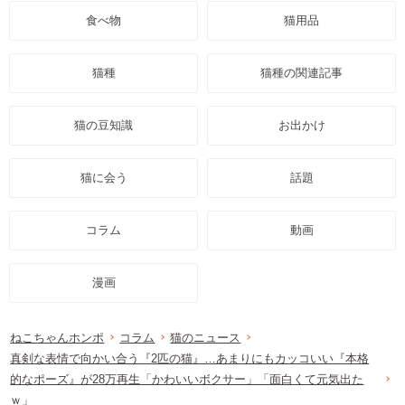
食べ物
猫用品
猫種
猫種の関連記事
猫の豆知識
お出かけ
猫に会う
話題
コラム
動画
漫画
ねこちゃんホンポ
コラム
猫のニュース
真剣な表情で向かい合う『2匹の猫』…あまりにもカッコいい『本格
的なポーズ』が28万再生「かわいいボクサー」「面白くて元気出た
ｗ」