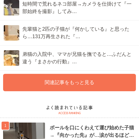
短時間で荒れるネコ部屋→カメラを仕掛けて『一
部始終を撮影』してみ…
先輩猫と2匹の子猫が『何かしている』と思った
ら…131万再生された『…
弟猫の入院中、ママが兄猫を撫でると…ふだんと
違う『まさかの行動』…
関連記事をもっと見る
1
ボールを口にくわえて運び始めた子猫
→『向かった先』が…涙が出るほど…