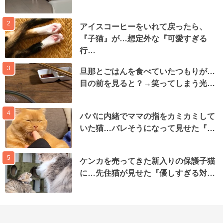
2
アイスコーヒーをいれて戻ったら、
『子猫』が…想定外な『可愛すぎる
行…
3
旦那とごはんを食べていたつもりが…
目の前を見ると？→笑ってしまう光…
4
パパに内緒でママの指をカミカミして
いた猫…バレそうになって見せた『…
5
ケンカを売ってきた新入りの保護子猫
に…先住猫が見せた『優しすぎる対…