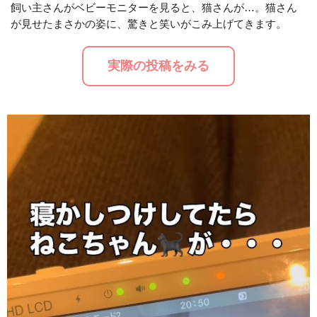
飼い主さんがベビーモニターを見ると、猫さんが…。猫さん
が見せたまさかの姿に、驚きと笑いがこみ上げてきます。
M
u
実際の投稿をみる
t
e