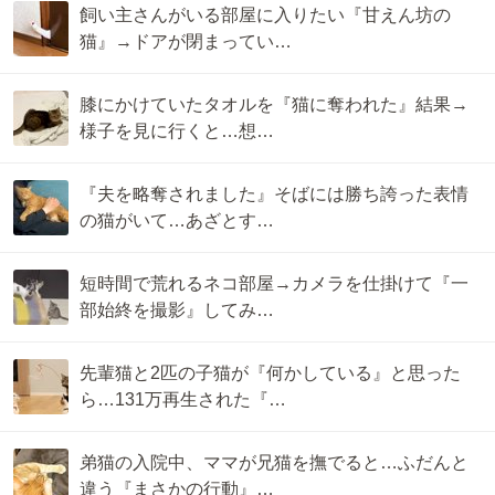
飼い主さんがいる部屋に入りたい『甘えん坊の
猫』→ドアが閉まってい…
膝にかけていたタオルを『猫に奪われた』結果→
様子を見に行くと…想…
『夫を略奪されました』そばには勝ち誇った表情
の猫がいて…あざとす…
短時間で荒れるネコ部屋→カメラを仕掛けて『一
部始終を撮影』してみ…
先輩猫と2匹の子猫が『何かしている』と思った
ら…131万再生された『…
弟猫の入院中、ママが兄猫を撫でると…ふだんと
違う『まさかの行動』…