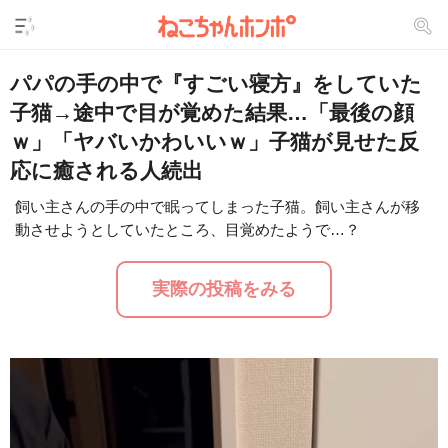
パパの手の中で『すごい寝方』をしていた
子猫→途中で目が覚めた結果…「最後の顔
ｗ」「ヤバいかわいいｗ」子猫が見せた反
応に癒される人続出
飼い主さんの手の中で眠ってしまった子猫。飼い主さんが移
動させようとしていたところ、目覚めたようで…？
L
/
U
o
n
a
m
d
u
実際の投稿をみる
e
t
d
e
:
1
6
.
2
5
%