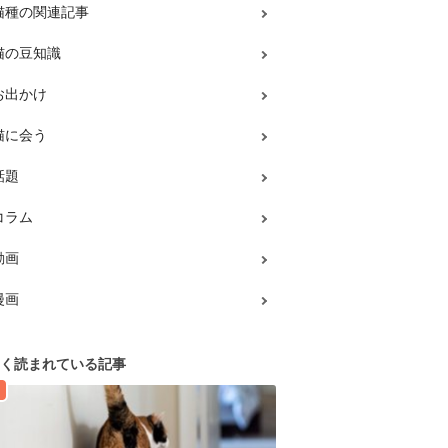
猫種の関連記事
猫の豆知識
お出かけ
猫に会う
話題
コラム
動画
漫画
く読まれている記事