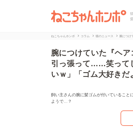
ねこちゃんホンポ
コラム
猫のニュース
腕につけ
腕につけていた『ヘア
引っ張って……笑って
いｗ」「ゴム大好きだ
飼い主さんの腕に髪ゴムが付いていること
L
/
U
ようで…？
o
n
a
m
d
u
e
t
d
e
:
2
7