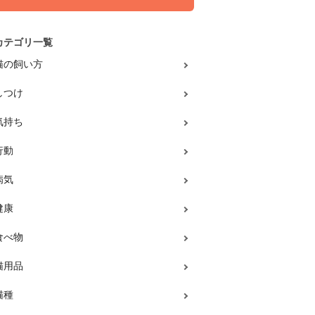
カテゴリ一覧
猫の飼い方
しつけ
気持ち
行動
病気
健康
食べ物
猫用品
猫種