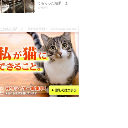
てもらった結果…ま…
大竹晋平