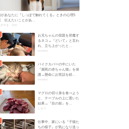
猫があなたに『しっぽで触れてくる』ときの心理5
選 伝えたいことがあ…
かぎやま ゆか
お兄ちゃんの宿題を邪魔す
るネコ→『どいて』と言わ
れ、立ち上がったと…
tonakai
バイクカバーの中にいた
『瀕死の赤ちゃん猫』を保
護→懸命にお世話を続…
tonakai
マグロの切り身を食べよう
と、テーブルの上に置いた
結果→『目の前』を…
しおり
仕事中、家にいる『子猫た
ちの様子』が気になり送っ