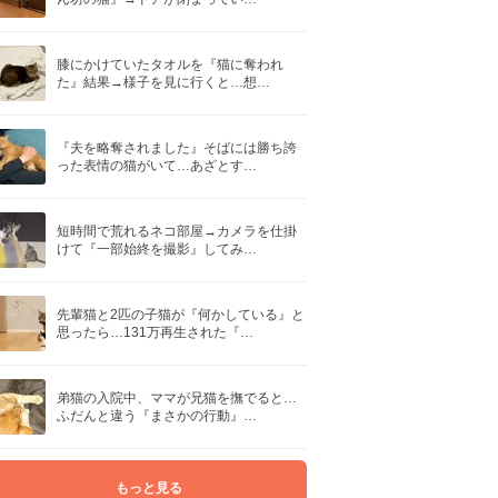
膝にかけていたタオルを『猫に奪われ
た』結果→様子を見に行くと…想…
『夫を略奪されました』そばには勝ち誇
った表情の猫がいて…あざとす…
短時間で荒れるネコ部屋→カメラを仕掛
けて『一部始終を撮影』してみ…
先輩猫と2匹の子猫が『何かしている』と
思ったら…131万再生された『…
弟猫の入院中、ママが兄猫を撫でると…
ふだんと違う『まさかの行動』…
もっと見る