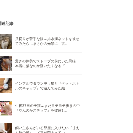
関連記事
爪切りが苦手な猫→排水溝ネットを被せ
てみたら…まさかの光景に「古…
驚きの体勢でストーブの前にいた黒猫…
本当に猫なのか疑いたくなる『…
インフルでダウン中→猫と『ペットボト
ルのキャップ』で遊んでみた結…
生後27日の子猫→まだヨチヨチ歩きの中
『やんのかステップ』を披露し…
飼い主さんがいる部屋に入りたい『甘え
ん坊の猫』→ドアが閉まってい…