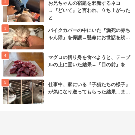
2
お兄ちゃんの宿題を邪魔するネコ
→『どいて』と言われ、立ち上がった
と…
3
バイクカバーの中にいた『瀕死の赤ち
ゃん猫』を保護→懸命にお世話を続…
4
マグロの切り身を食べようと、テーブ
ルの上に置いた結果→『目の前』を…
5
仕事中、家にいる『子猫たちの様子』
が気になり送ってもらった結果…ま…