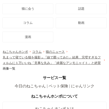
猫に会う
話題
コラム
動画
漫画
ねこちゃんホンポ
コラム
猫のニュース
丸まって寝ている猫を撮影→『線で囲ってみた』結果…完璧すぎるフ
ォルムに１万いいね「見事な丸み」「綺麗なアンモニャイト」と絶賛
画像一覧
サービス一覧
今日のねこちゃん
ペット保険
にゃんリンク
ねこちゃんホンポについて
ねこちゃんホンポとは