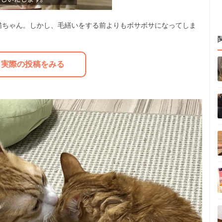
猫ちゃん。しかし、毛繕いをする前よりもボサボサになってしま
M
u
実際の投稿をみる
t
e