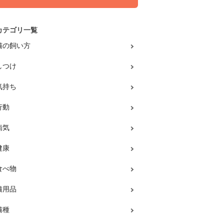
カテゴリ一覧
猫の飼い方
しつけ
気持ち
行動
病気
健康
食べ物
猫用品
猫種