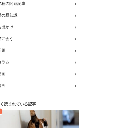
猫種の関連記事
猫の豆知識
お出かけ
猫に会う
話題
コラム
動画
漫画
く読まれている記事