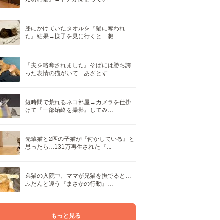
膝にかけていたタオルを『猫に奪われ
た』結果→様子を見に行くと…想…
『夫を略奪されました』そばには勝ち誇
った表情の猫がいて…あざとす…
短時間で荒れるネコ部屋→カメラを仕掛
けて『一部始終を撮影』してみ…
先輩猫と2匹の子猫が『何かしている』と
思ったら…131万再生された『…
弟猫の入院中、ママが兄猫を撫でると…
ふだんと違う『まさかの行動』…
もっと見る