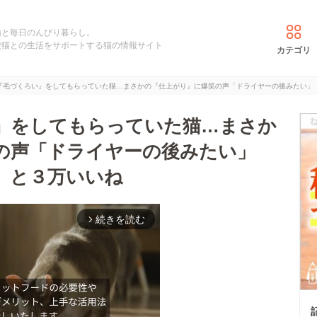
猫と毎日のんびり暮らし。
愛猫との生活をサポートする猫の情報サイト
カテゴリ
『毛づくろい』をしてもらっていた猫…まさかの『仕上がり』に爆笑の声「ドライヤーの後みたい」
』をしてもらっていた猫…まさか
の声「ドライヤーの後みたい」
」と３万いいね
続きを読む
arrow_forward_ios