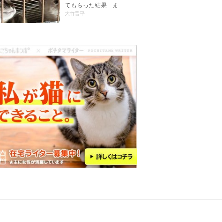
てもらった結果…ま…
大竹晋平