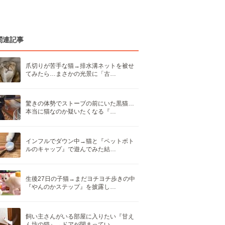
関連記事
爪切りが苦手な猫→排水溝ネットを被せ
てみたら…まさかの光景に「古…
驚きの体勢でストーブの前にいた黒猫…
本当に猫なのか疑いたくなる『…
インフルでダウン中→猫と『ペットボト
ルのキャップ』で遊んでみた結…
生後27日の子猫→まだヨチヨチ歩きの中
『やんのかステップ』を披露し…
飼い主さんがいる部屋に入りたい『甘え
ん坊の猫』→ドアが閉まってい…