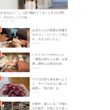
猫があなたに『しっぽで触れてくる』ときの心理5
選 伝えたいことがあ…
かぎやま ゆか
お兄ちゃんの宿題を邪魔す
るネコ→『どいて』と言わ
れ、立ち上がったと…
tonakai
バイクカバーの中にいた
『瀕死の赤ちゃん猫』を保
護→懸命にお世話を続…
tonakai
マグロの切り身を食べよう
と、テーブルの上に置いた
結果→『目の前』を…
しおり
仕事中、家にいる『子猫た
ちの様子』が気になり送っ