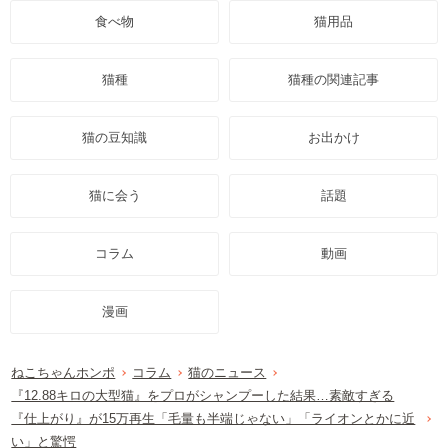
食べ物
猫用品
猫種
猫種の関連記事
猫の豆知識
お出かけ
猫に会う
話題
コラム
動画
漫画
ねこちゃんホンポ
コラム
猫のニュース
『12.88キロの大型猫』をプロがシャンプーした結果…素敵すぎる
『仕上がり』が15万再生「毛量も半端じゃない」「ライオンとかに近
い」と驚愕