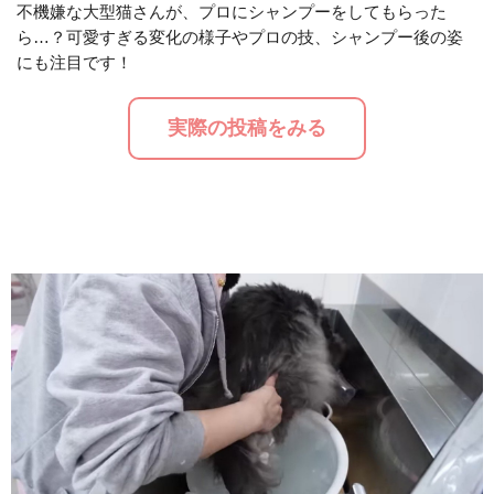
不機嫌な大型猫さんが、プロにシャンプーをしてもらった
ら…？可愛すぎる変化の様子やプロの技、シャンプー後の姿
M
にも注目です！
u
t
実際の投稿をみる
e