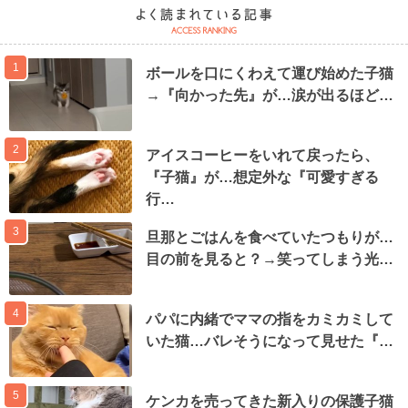
1
ボールを口にくわえて運び始めた子猫
→『向かった先』が…涙が出るほど…
2
アイスコーヒーをいれて戻ったら、
『子猫』が…想定外な『可愛すぎる
行…
3
旦那とごはんを食べていたつもりが…
目の前を見ると？→笑ってしまう光…
4
パパに内緒でママの指をカミカミして
いた猫…バレそうになって見せた『…
5
ケンカを売ってきた新入りの保護子猫