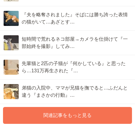
『夫を略奪されました』そばには勝ち誇った表情
の猫がいて…あざとす…
短時間で荒れるネコ部屋→カメラを仕掛けて『一
部始終を撮影』してみ…
先輩猫と2匹の子猫が『何かしている』と思った
ら…131万再生された『…
弟猫の入院中、ママが兄猫を撫でると…ふだんと
違う『まさかの行動』…
関連記事をもっと見る