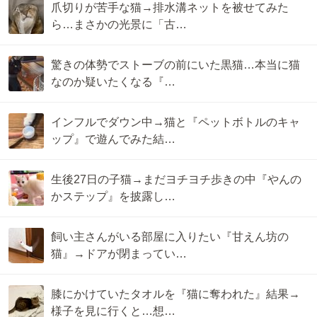
爪切りが苦手な猫→排水溝ネットを被せてみた
ら…まさかの光景に「古…
驚きの体勢でストーブの前にいた黒猫…本当に猫
なのか疑いたくなる『…
インフルでダウン中→猫と『ペットボトルのキャ
ップ』で遊んでみた結…
生後27日の子猫→まだヨチヨチ歩きの中『やんの
かステップ』を披露し…
飼い主さんがいる部屋に入りたい『甘えん坊の
猫』→ドアが閉まってい…
膝にかけていたタオルを『猫に奪われた』結果→
様子を見に行くと…想…