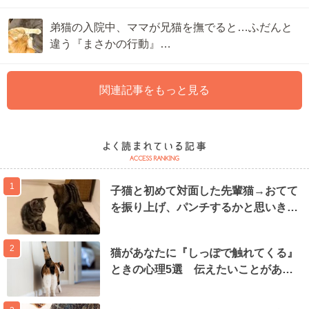
弟猫の入院中、ママが兄猫を撫でると…ふだんと
違う『まさかの行動』…
関連記事をもっと見る
1
子猫と初めて対面した先輩猫→おてて
を振り上げ、パンチするかと思いき…
2
猫があなたに『しっぽで触れてくる』
ときの心理5選 伝えたいことがあ…