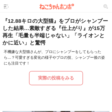
『12.88キロの大型猫』をプロがシャンプー
した結果…素敵すぎる『仕上がり』が15万
再生「毛量も半端じゃない」「ライオンと
かに近い」と驚愕
不機嫌な大型猫さんが、プロにシャンプーをしてもらった
ら…？可愛すぎる変化の様子やプロの技、シャンプー後の姿
L
/
U
o
にも注目です！
n
a
m
d
u
e
t
d
実際の投稿をみる
e
:
1
6
.
2
4
%