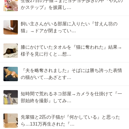
生後27日の子猫→まだヨチヨチ歩きの中『やんの
かステップ』を披露し…
飼い主さんがいる部屋に入りたい『甘えん坊の
猫』→ドアが閉まってい…
膝にかけていたタオルを『猫に奪われた』結果→
様子を見に行くと…想…
『夫を略奪されました』そばには勝ち誇った表情
の猫がいて…あざとす…
短時間で荒れるネコ部屋→カメラを仕掛けて『一
部始終を撮影』してみ…
先輩猫と2匹の子猫が『何かしている』と思った
ら…131万再生された『…