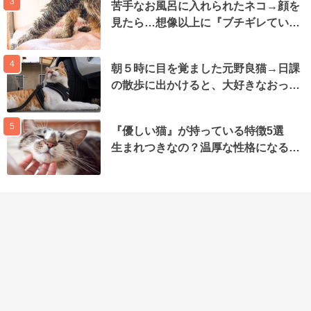
3
苦手なお風呂に入れられたネコ→顔を
見たら…想像以上に『ブチギレてい…
4
朝５時に目を覚ました元野良猫→日課
の散歩に出かけると、大好きなおっ…
5
『優しい猫』が持っている特徴5選
生まれつきなの？温厚な性格になる…