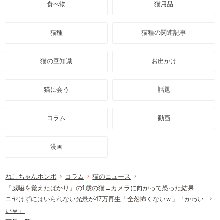
食べ物
猫用品
猫種
猫種の関連記事
猫の豆知識
お出かけ
猫に会う
話題
コラム
動画
漫画
ねこちゃんホンポ
コラム
猫のニュース
『威嚇を覚えたばかり』の1歳の猫→カメラに向かって怒った結果…
ニヤけずにはいられない光景が47万再生「全然怖くないｗ」「かわい
いｗ」