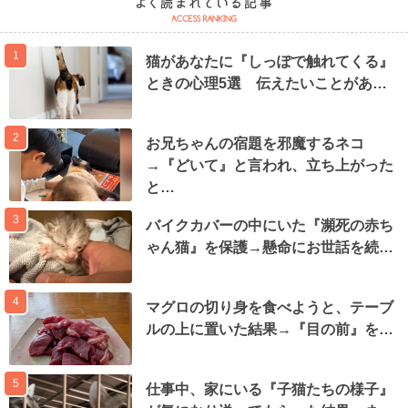
1
猫があなたに『しっぽで触れてくる』
ときの心理5選 伝えたいことがあ…
2
お兄ちゃんの宿題を邪魔するネコ
→『どいて』と言われ、立ち上がった
と…
3
バイクカバーの中にいた『瀕死の赤ち
ゃん猫』を保護→懸命にお世話を続…
4
マグロの切り身を食べようと、テーブ
ルの上に置いた結果→『目の前』を…
5
仕事中、家にいる『子猫たちの様子』