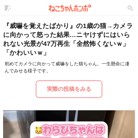
『威嚇を覚えたばかり』の1歳の猫→カメラ
に向かって怒った結果…ニヤけずにはいら
れない光景が47万再生「全然怖くないｗ」
「かわいいｗ」
初めてカメラに向かって威嚇をした猫ちゃん。一生懸命に凄
んでみせる様子です。
L
/
U
o
n
a
m
d
u
実際の投稿をみる
e
t
d
e
:
2
9
.
2
4
%