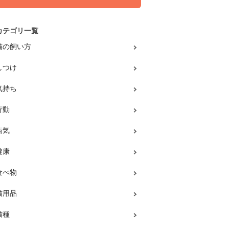
カテゴリ一覧
猫の飼い方
しつけ
気持ち
行動
病気
健康
食べ物
猫用品
猫種