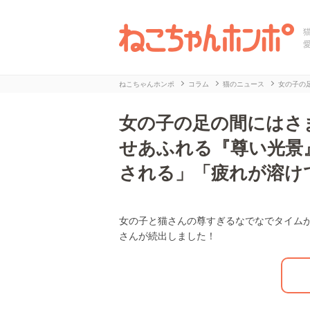
ねこちゃんホンポ
コラム
猫のニュース
女の子の
女の子の足の間にはさ
せあふれる『尊い光景
される」「疲れが溶け
女の子と猫さんの尊すぎるなでなでタイム
L
/
U
さんが続出しました！
o
n
a
m
d
u
e
t
d
e
:
2
9