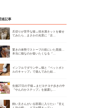
関連記事
爪切りが苦手な猫→排水溝ネットを被せ
てみたら…まさかの光景に「古…
驚きの体勢でストーブの前にいた黒猫…
本当に猫なのか疑いたくなる『…
インフルでダウン中→猫と『ペットボト
ルのキャップ』で遊んでみた結…
生後27日の子猫→まだヨチヨチ歩きの中
『やんのかステップ』を披露し…
飼い主さんがいる部屋に入りたい『甘え
ん坊の猫』→ドアが閉まってい…