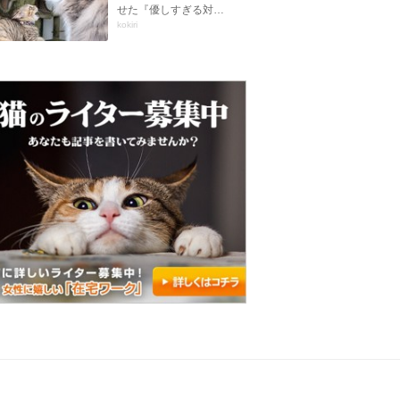
せた『優しすぎる対…
kokiri