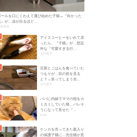
ボールを口にくわえて運び始めた子猫→『向かった
先』が…涙が出るほど…
曽田恵音
アイスコーヒーをいれて戻
ったら、『子猫』が…想定
外な『可愛すぎる行…
大竹晋平
旦那とごはんを食べていた
つもりが…目の前を見る
と？→笑ってしまう光…
大竹晋平
パパに内緒でママの指をカ
ミカミしていた猫…バレそ
うになって見せた『…
kokiri
ケンカを売ってきた新入り
の保護子猫に…先住猫が見