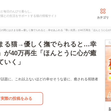
猫と毎日のんびり暮らし。
愛猫との生活をサポートする猫の情報サイト
カテゴリ
足の間にはさまる猫→優しく撫でられると…幸せあふれる『尊い光景』が40万再生「ほんとうに心が
まる猫→優しく撫でられると…幸
』が40万再生「ほんとうに心が癒
ていく」
が話題に。これ以上ないほどの幸せそうな姿に、癒される視聴者
実際の投稿をみる