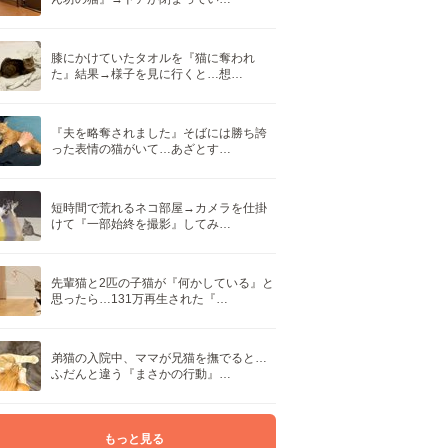
膝にかけていたタオルを『猫に奪われ
た』結果→様子を見に行くと…想…
『夫を略奪されました』そばには勝ち誇
った表情の猫がいて…あざとす…
短時間で荒れるネコ部屋→カメラを仕掛
けて『一部始終を撮影』してみ…
先輩猫と2匹の子猫が『何かしている』と
思ったら…131万再生された『…
弟猫の入院中、ママが兄猫を撫でると…
ふだんと違う『まさかの行動』…
もっと見る