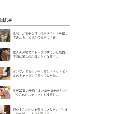
関連記事
爪切りが苦手な猫→排水溝ネットを被せ
てみたら…まさかの光景に「古…
驚きの体勢でストーブの前にいた黒猫…
本当に猫なのか疑いたくなる『…
インフルでダウン中→猫と『ペットボト
ルのキャップ』で遊んでみた結…
生後27日の子猫→まだヨチヨチ歩きの中
『やんのかステップ』を披露し…
飼い主さんがいる部屋に入りたい『甘え
ん坊の猫』→ドアが閉まってい…