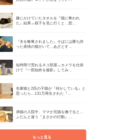
膝にかけていたタオルを『猫に奪われ
た』結果→様子を見に行くと…想…
『夫を略奪されました』そばには勝ち誇
った表情の猫がいて…あざとす…
短時間で荒れるネコ部屋→カメラを仕掛
けて『一部始終を撮影』してみ…
先輩猫と2匹の子猫が『何かしている』と
思ったら…131万再生された『…
弟猫の入院中、ママが兄猫を撫でると…
ふだんと違う『まさかの行動』…
もっと見る