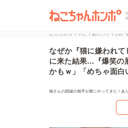
ねこちゃんホンポ
コラム
猫のニュース
なぜか『
なぜか『猫に嫌われて
に来た結果…『爆笑の
かもｗ」「めちゃ面白
猫さんの因縁の相手が家にやってきた！あ
L
/
U
o
n
a
m
d
u
e
t
d
e
:
2
7