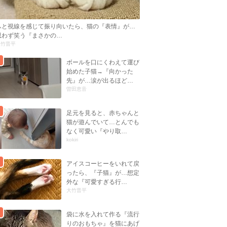
ふと視線を感じて振り向いたら、猫の『表情』が…
思わず笑う『まさかの…
大竹晋平
ボールを口にくわえて運び
始めた子猫→『向かった
先』が…涙が出るほど…
曽田恵音
足元を見ると、赤ちゃんと
猫が遊んでいて…とんでも
なく可愛い『やり取…
kokiri
アイスコーヒーをいれて戻
ったら、『子猫』が…想定
外な『可愛すぎる行…
大竹晋平
袋に水を入れて作る『流行
りのおもちゃ』を猫にあげ