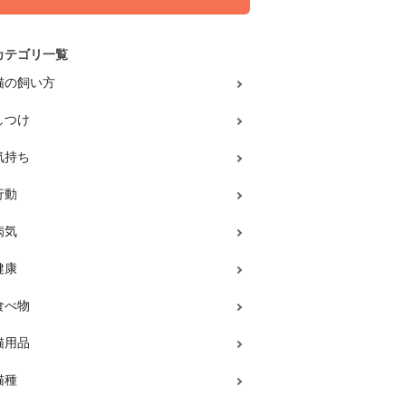
カテゴリ一覧
猫の飼い方
しつけ
気持ち
行動
病気
健康
食べ物
猫用品
猫種