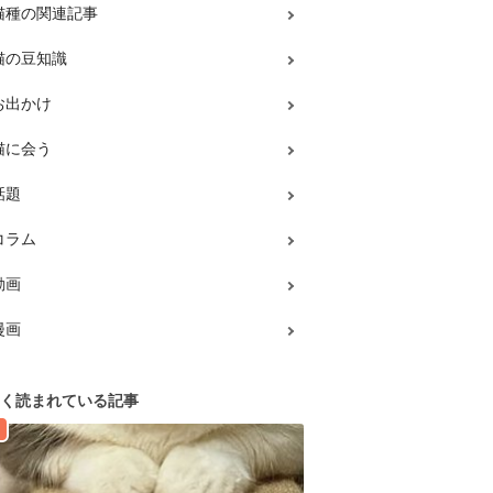
猫種の関連記事
猫の豆知識
お出かけ
猫に会う
話題
コラム
動画
漫画
く読まれている記事