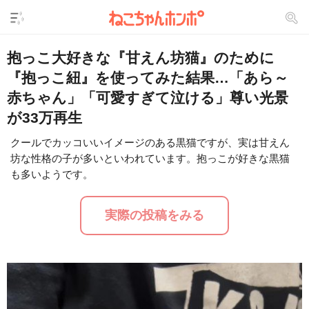
抱っこ大好きな『甘えん坊猫』のために
『抱っこ紐』を使ってみた結果…「あら～
赤ちゃん」「可愛すぎて泣ける」尊い光景
が33万再生
クールでカッコいいイメージのある黒猫ですが、実は甘えん
坊な性格の子が多いといわれています。抱っこが好きな黒猫
L
/
U
o
も多いようです。
n
a
m
d
u
e
t
d
実際の投稿をみる
e
:
1
6
.
2
4
%