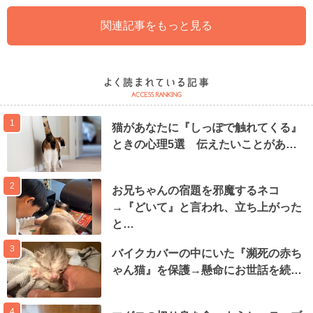
関連記事をもっと見る
1
猫があなたに『しっぽで触れてくる』
ときの心理5選 伝えたいことがあ…
2
お兄ちゃんの宿題を邪魔するネコ
→『どいて』と言われ、立ち上がった
と…
3
バイクカバーの中にいた『瀕死の赤ち
ゃん猫』を保護→懸命にお世話を続…
4