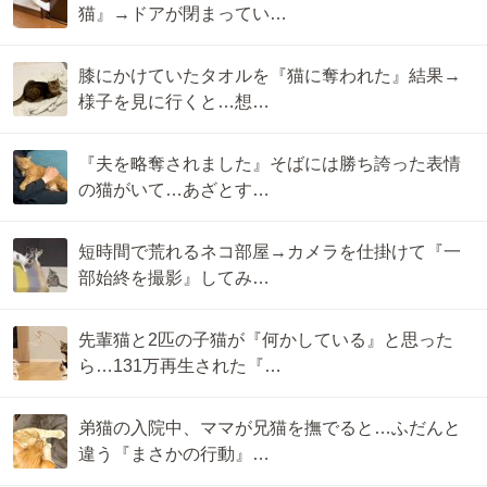
猫』→ドアが閉まってい…
膝にかけていたタオルを『猫に奪われた』結果→
様子を見に行くと…想…
『夫を略奪されました』そばには勝ち誇った表情
の猫がいて…あざとす…
短時間で荒れるネコ部屋→カメラを仕掛けて『一
部始終を撮影』してみ…
先輩猫と2匹の子猫が『何かしている』と思った
ら…131万再生された『…
弟猫の入院中、ママが兄猫を撫でると…ふだんと
違う『まさかの行動』…