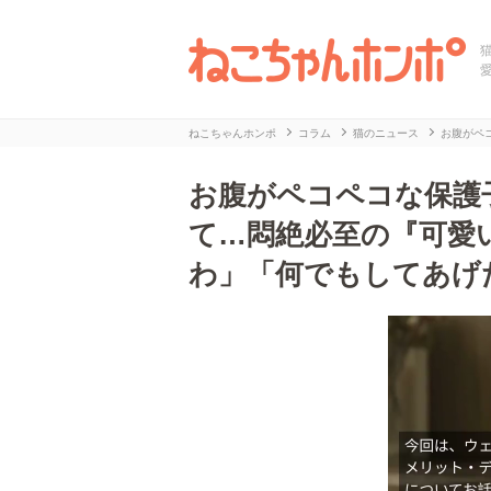
ねこちゃんホンポ
コラム
猫のニュース
お腹がペ
お腹がペコペコな保護
て…悶絶必至の『可愛
わ」「何でもしてあげ