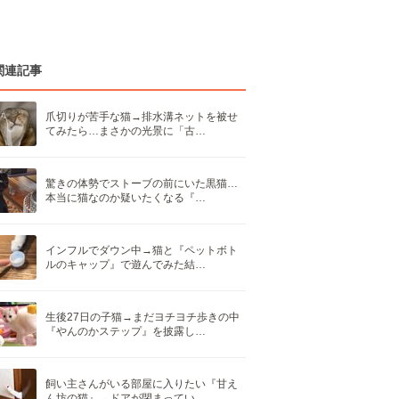
関連記事
爪切りが苦手な猫→排水溝ネットを被せ
てみたら…まさかの光景に「古…
驚きの体勢でストーブの前にいた黒猫…
本当に猫なのか疑いたくなる『…
インフルでダウン中→猫と『ペットボト
ルのキャップ』で遊んでみた結…
生後27日の子猫→まだヨチヨチ歩きの中
『やんのかステップ』を披露し…
飼い主さんがいる部屋に入りたい『甘え
ん坊の猫』→ドアが閉まってい…