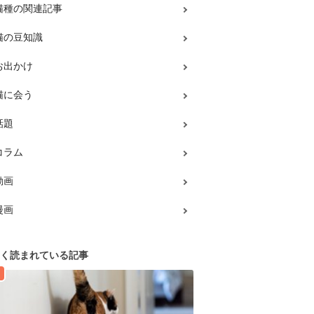
猫種の関連記事
猫の豆知識
お出かけ
猫に会う
話題
コラム
動画
漫画
く読まれている記事