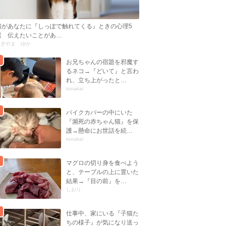
猫があなたに『しっぽで触れてくる』ときの心理5
選 伝えたいことがあ…
かぎやま ゆか
お兄ちゃんの宿題を邪魔す
るネコ→『どいて』と言わ
れ、立ち上がったと…
tonakai
バイクカバーの中にいた
『瀕死の赤ちゃん猫』を保
護→懸命にお世話を続…
tonakai
マグロの切り身を食べよう
と、テーブルの上に置いた
結果→『目の前』を…
しおり
仕事中、家にいる『子猫た
ちの様子』が気になり送っ