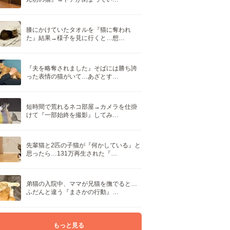
膝にかけていたタオルを『猫に奪われ
た』結果→様子を見に行くと…想…
『夫を略奪されました』そばには勝ち誇
った表情の猫がいて…あざとす…
短時間で荒れるネコ部屋→カメラを仕掛
けて『一部始終を撮影』してみ…
先輩猫と2匹の子猫が『何かしている』と
思ったら…131万再生された『…
弟猫の入院中、ママが兄猫を撫でると…
ふだんと違う『まさかの行動』…
もっと見る