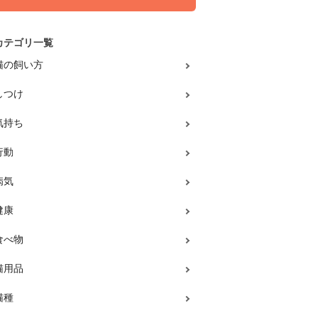
カテゴリ一覧
猫の飼い方
しつけ
気持ち
行動
病気
健康
食べ物
猫用品
猫種