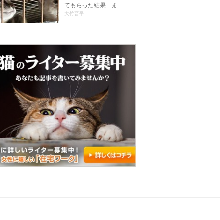
てもらった結果…ま…
大竹晋平