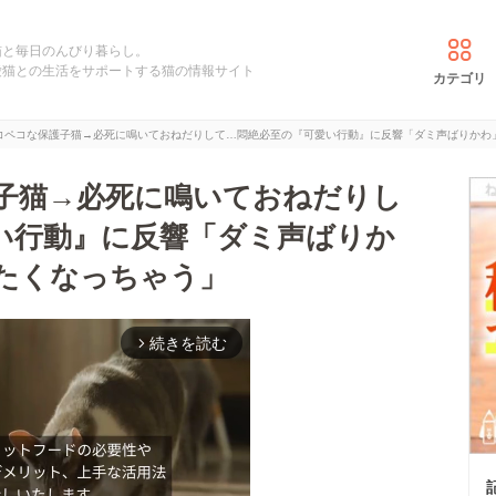
猫と毎日のんびり暮らし。
愛猫との生活をサポートする猫の情報サイト
カテゴリ
コペコな保護子猫→必死に鳴いておねだりして…悶絶必至の『可愛い行動』に反響「ダミ声ばりかわ
子猫→必死に鳴いておねだりし
い行動』に反響「ダミ声ばりか
たくなっちゃう」
続きを読む
arrow_forward_ios