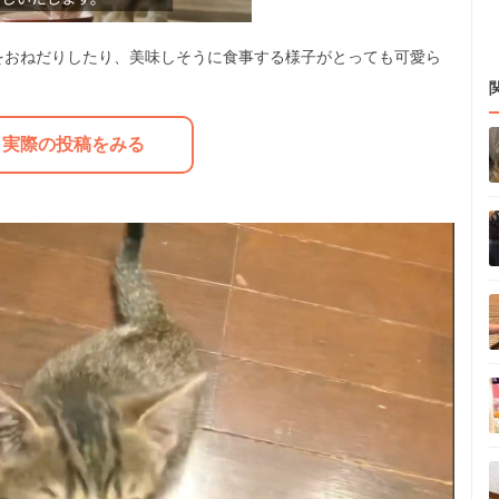
をおねだりしたり、美味しそうに食事する様子がとっても可愛ら
M
u
実際の投稿をみる
t
e