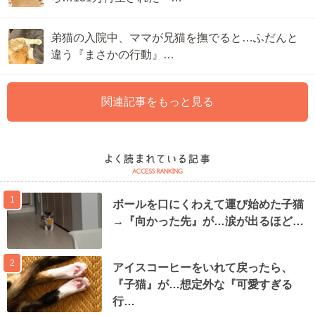
弟猫の入院中、ママが兄猫を撫でると…ふだんと
違う『まさかの行動』…
関連記事をもっと見る
1
ボールを口にくわえて運び始めた子猫
→『向かった先』が…涙が出るほど…
2
アイスコーヒーをいれて戻ったら、
『子猫』が…想定外な『可愛すぎる
行…