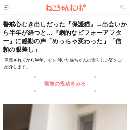
警戒心むき出しだった『保護猫』→出会いか
ら半年が経つと…『劇的なビフォーアフタ
ー』に感動の声「めっちゃ変わった」「信
頼の眼差し」
保護されてから半年、心を開いた猫ちゃんの愛らしい姿をご
紹介します。
L
/
U
o
n
a
m
d
u
実際の投稿をみる
e
t
d
e
:
3
0
.
8
7
%