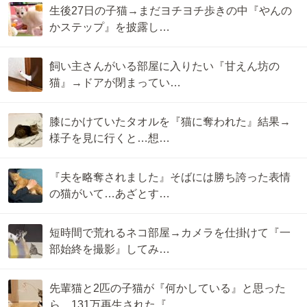
生後27日の子猫→まだヨチヨチ歩きの中『やんの
かステップ』を披露し…
飼い主さんがいる部屋に入りたい『甘えん坊の
猫』→ドアが閉まってい…
膝にかけていたタオルを『猫に奪われた』結果→
様子を見に行くと…想…
『夫を略奪されました』そばには勝ち誇った表情
の猫がいて…あざとす…
短時間で荒れるネコ部屋→カメラを仕掛けて『一
部始終を撮影』してみ…
先輩猫と2匹の子猫が『何かしている』と思った
ら…131万再生された『…