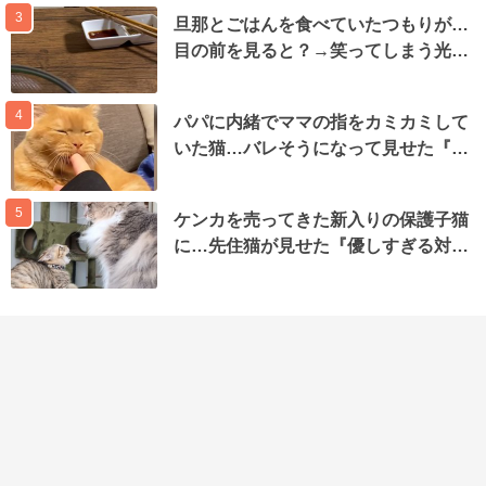
3
旦那とごはんを食べていたつもりが…
目の前を見ると？→笑ってしまう光…
4
パパに内緒でママの指をカミカミして
いた猫…バレそうになって見せた『…
5
ケンカを売ってきた新入りの保護子猫
に…先住猫が見せた『優しすぎる対…