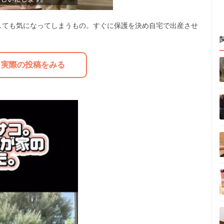
しても気になってしまうもの。すぐに保護を決め自宅で出産させ
M
u
実際の投稿をみる
t
e