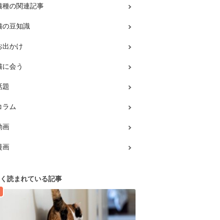
猫種の関連記事
猫の豆知識
お出かけ
猫に会う
話題
コラム
動画
漫画
く読まれている記事