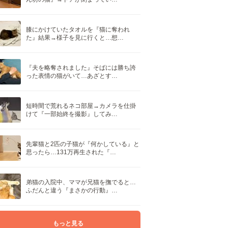
膝にかけていたタオルを『猫に奪われ
た』結果→様子を見に行くと…想…
『夫を略奪されました』そばには勝ち誇
った表情の猫がいて…あざとす…
短時間で荒れるネコ部屋→カメラを仕掛
けて『一部始終を撮影』してみ…
先輩猫と2匹の子猫が『何かしている』と
思ったら…131万再生された『…
弟猫の入院中、ママが兄猫を撫でると…
ふだんと違う『まさかの行動』…
もっと見る