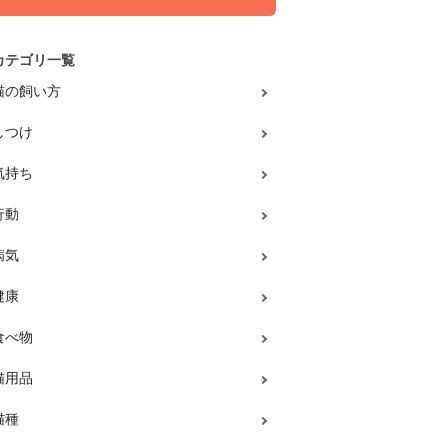
カテゴリ一覧
猫の飼い方
しつけ
気持ち
行動
病気
健康
食べ物
猫用品
猫種