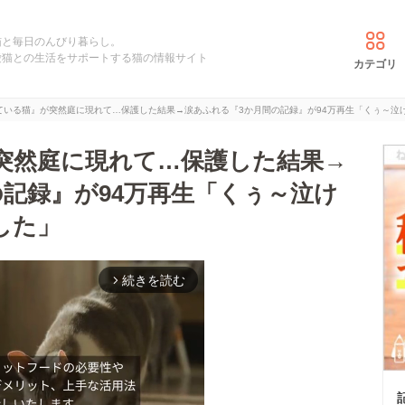
猫と毎日のんびり暮らし。
愛猫との生活をサポートする猫の情報サイト
カテゴリ
ている猫』が突然庭に現れて…保護した結果→涙あふれる『3か月間の記録』が94万再生「くぅ～泣
突然庭に現れて…保護した結果→
記録』が94万再生「くぅ～泣け
した」
続きを読む
arrow_forward_ios