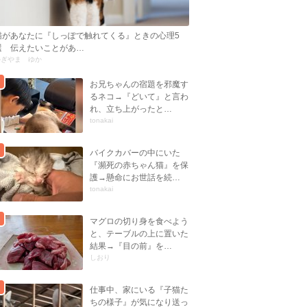
猫があなたに『しっぽで触れてくる』ときの心理5
選 伝えたいことがあ…
かぎやま ゆか
お兄ちゃんの宿題を邪魔す
るネコ→『どいて』と言わ
れ、立ち上がったと…
tonakai
バイクカバーの中にいた
『瀕死の赤ちゃん猫』を保
護→懸命にお世話を続…
tonakai
マグロの切り身を食べよう
と、テーブルの上に置いた
結果→『目の前』を…
しおり
仕事中、家にいる『子猫た
ちの様子』が気になり送っ