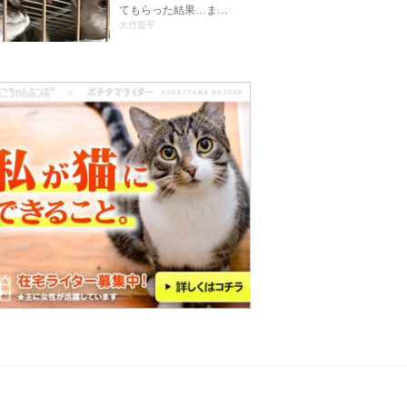
てもらった結果…ま…
大竹晋平