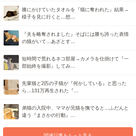
膝にかけていたタオルを『猫に奪われた』結果→
様子を見に行くと…想…
『夫を略奪されました』そばには勝ち誇った表情
の猫がいて…あざとす…
短時間で荒れるネコ部屋→カメラを仕掛けて『一
部始終を撮影』してみ…
先輩猫と2匹の子猫が『何かしている』と思った
ら…131万再生された『…
弟猫の入院中、ママが兄猫を撫でると…ふだんと
違う『まさかの行動』…
関連記事をもっと見る