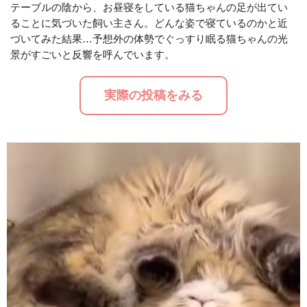
テーブルの陰から、お昼寝をしている猫ちゃんの足が出てい
ることに気づいた飼い主さん。どんな姿で寝ているのかと近
M
づいてみた結果…予想外の体勢でぐっすり眠る猫ちゃんの光
u
景がすごいと反響を呼んでいます。
t
e
実際の投稿をみる