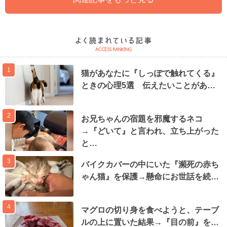
1
猫があなたに『しっぽで触れてくる』
ときの心理5選 伝えたいことがあ…
2
お兄ちゃんの宿題を邪魔するネコ
→『どいて』と言われ、立ち上がった
と…
3
バイクカバーの中にいた『瀕死の赤ち
ゃん猫』を保護→懸命にお世話を続…
4
マグロの切り身を食べようと、テーブ
ルの上に置いた結果→『目の前』を…