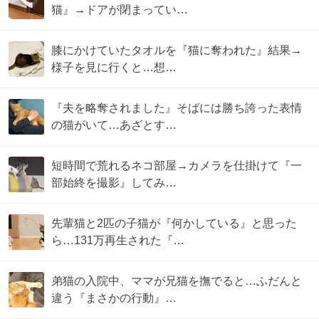
猫』→ドアが閉まってい…
膝にかけていたタオルを『猫に奪われた』結果→
様子を見に行くと…想…
『夫を略奪されました』そばには勝ち誇った表情
の猫がいて…あざとす…
短時間で荒れるネコ部屋→カメラを仕掛けて『一
部始終を撮影』してみ…
先輩猫と2匹の子猫が『何かしている』と思った
ら…131万再生された『…
弟猫の入院中、ママが兄猫を撫でると…ふだんと
違う『まさかの行動』…