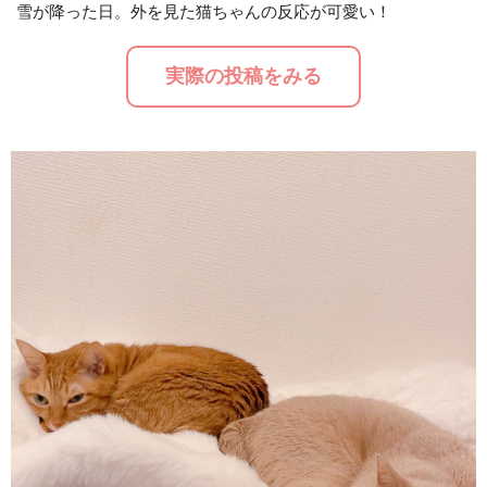
雪が降った日。外を見た猫ちゃんの反応が可愛い！
M
実際の投稿をみる
u
t
e