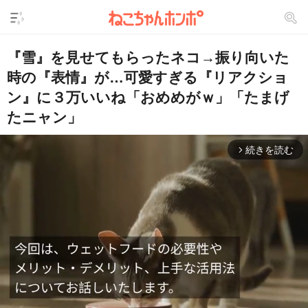
『雪』を見せてもらったネコ→振り向いた
時の『表情』が…可愛すぎる『リアクショ
ン』に３万いいね「おめめがｗ」「たまげ
たニャン」
続きを読む
arrow_forward_ios