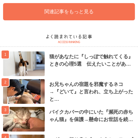
関連記事をもっと見る
1
猫があなたに『しっぽで触れてくる』
ときの心理5選 伝えたいことがあ…
2
お兄ちゃんの宿題を邪魔するネコ
→『どいて』と言われ、立ち上がった
と…
3
バイクカバーの中にいた『瀕死の赤ち
ゃん猫』を保護→懸命にお世話を続…
4