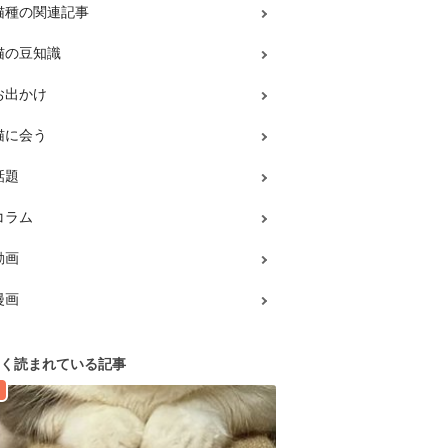
猫種の関連記事
猫の豆知識
お出かけ
猫に会う
話題
コラム
動画
漫画
く読まれている記事