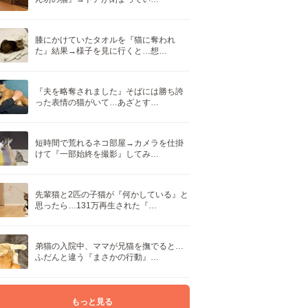
膝にかけていたタオルを『猫に奪われ
た』結果→様子を見に行くと…想…
『夫を略奪されました』そばには勝ち誇
った表情の猫がいて…あざとす…
短時間で荒れるネコ部屋→カメラを仕掛
けて『一部始終を撮影』してみ…
先輩猫と2匹の子猫が『何かしている』と
思ったら…131万再生された『…
弟猫の入院中、ママが兄猫を撫でると…
ふだんと違う『まさかの行動』…
もっと見る