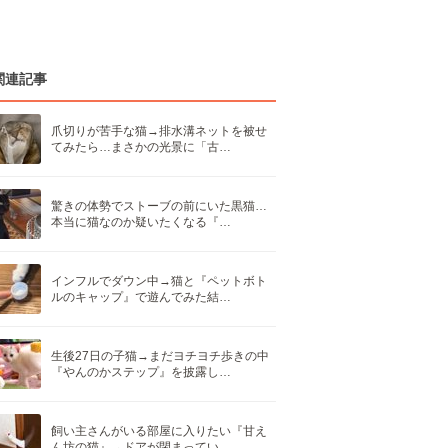
関連記事
爪切りが苦手な猫→排水溝ネットを被せ
てみたら…まさかの光景に「古…
驚きの体勢でストーブの前にいた黒猫…
本当に猫なのか疑いたくなる『…
インフルでダウン中→猫と『ペットボト
ルのキャップ』で遊んでみた結…
生後27日の子猫→まだヨチヨチ歩きの中
『やんのかステップ』を披露し…
飼い主さんがいる部屋に入りたい『甘え
ん坊の猫』→ドアが閉まってい…