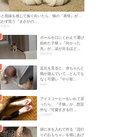
ふと視線を感じて振り向いたら、猫の『表情』が…
思わず笑う『まさかの…
大竹晋平
ボールを口にくわえて運び
始めた子猫→『向かった
先』が…涙が出るほど…
曽田恵音
足元を見ると、赤ちゃんと
猫が遊んでいて…とんでも
なく可愛い『やり取…
kokiri
アイスコーヒーをいれて戻
ったら、『子猫』が…想定
外な『可愛すぎる行…
大竹晋平
袋に水を入れて作る『流行
りのおもちゃ』を猫にあげ