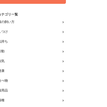
カテゴリ一覧
猫の飼い方
しつけ
気持ち
行動
病気
健康
食べ物
猫用品
猫種