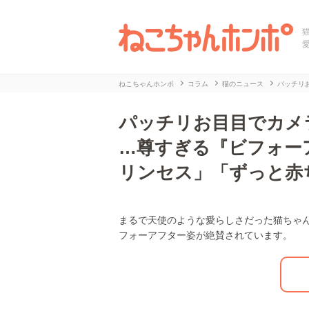
ねこちゃんホンポ
コラム
猫のニュース
パッチリ
パッチリお目目でカメ
…尊すぎる『ビフォー
リンセス」「ずっと赤
まるで天使のような愛らしさだった猫ちゃ
L
/
U
フォーアフター姿が絶賛されています。
o
n
a
m
d
u
e
t
d
e
:
2
7