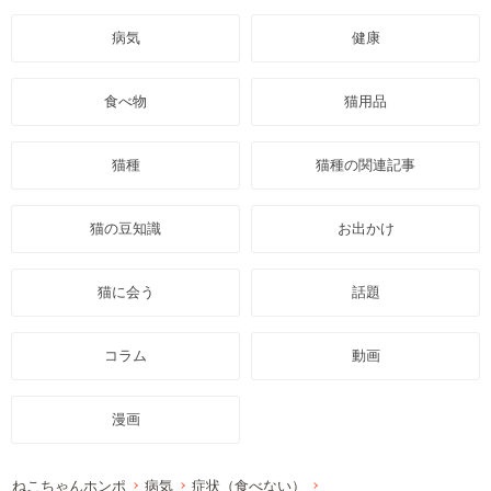
病気
健康
食べ物
猫用品
猫種
猫種の関連記事
猫の豆知識
お出かけ
猫に会う
話題
コラム
動画
漫画
ねこちゃんホンポ
病気
症状（食べない）