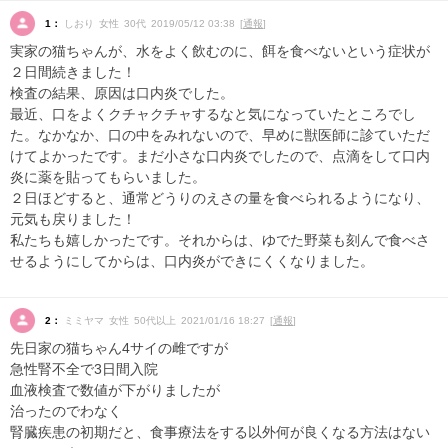
1：
しおり 女性 30代 2019/05/12 03:38 [
通報
]
実家の猫ちゃんが、水をよく飲むのに、餌を食べないという症状が
２日間続きました！
検査の結果、原因は口内炎でした。
最近、口をよくクチャクチャするなと気になっていたところでし
た。なかなか、口の中をみれないので、早めに獣医師に診ていただ
けてよかったです。まだ小さな口内炎でしたので、点滴をして口内
炎に薬を貼ってもらいました。
２日ほどすると、通常どうりのえさの量を食べられるようになり、
元気も戻りました！
私たちも嬉しかったです。それからは、ゆでた野菜も刻んで食べさ
せるようにしてからは、口内炎ができにくくなりました。
2：
ミミヤマ 女性 50代以上 2021/01/16 18:27 [
通報
]
先日家の猫ちゃん4サイの雌ですが
急性腎不全で3日間入院
血液検査で数値が下がりましたが
治ったのでわなく
腎臓疾患の初期だと、食事療法をする以外何が良くなる方法はない