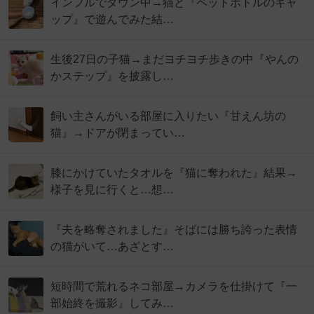
インフルでダウン中→猫と『ペットボトルのキャ
ップ』で遊んでみた結…
生後27日の子猫→まだヨチヨチ歩きの中『やんの
かステップ』を披露し…
飼い主さんがいる部屋に入りたい『甘えん坊の
猫』→ドアが閉まってい…
膝にかけていたタオルを『猫に奪われた』結果→
様子を見に行くと…想…
『夫を略奪されました』そばには勝ち誇った表情
の猫がいて…あざとす…
短時間で荒れるネコ部屋→カメラを仕掛けて『一
部始終を撮影』してみ…