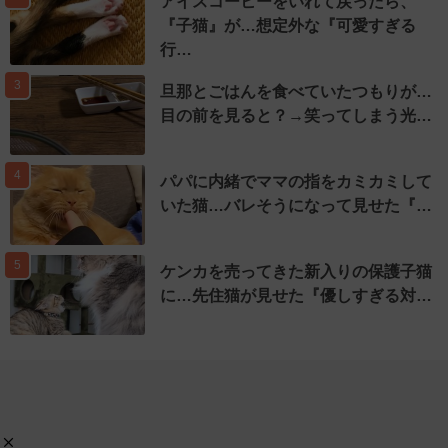
アイスコーヒーをいれて戻ったら、
『子猫』が…想定外な『可愛すぎる
行…
3
旦那とごはんを食べていたつもりが…
目の前を見ると？→笑ってしまう光…
4
パパに内緒でママの指をカミカミして
いた猫…バレそうになって見せた『…
5
ケンカを売ってきた新入りの保護子猫
に…先住猫が見せた『優しすぎる対…