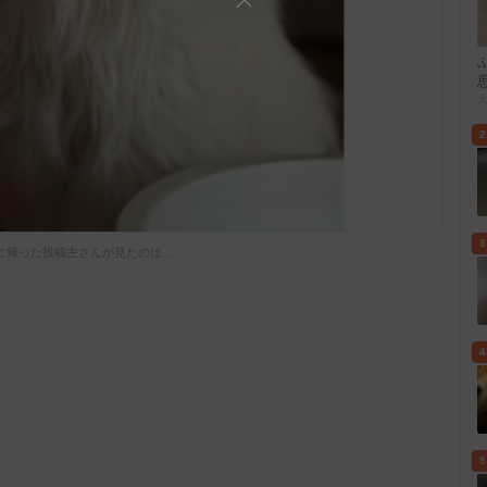
2
3
に帰った投稿主さんが見たのは…
4
5