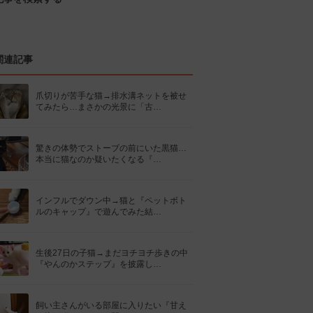
関連記事
爪切りが苦手な猫→排水溝ネットを被せ
てみたら…まさかの光景に「古…
驚きの体勢でストーブの前にいた黒猫…
本当に猫なのか疑いたくなる『…
インフルでダウン中→猫と『ペットボト
ルのキャップ』で遊んでみた結…
生後27日の子猫→まだヨチヨチ歩きの中
『やんのかステップ』を披露し…
飼い主さんがいる部屋に入りたい『甘え