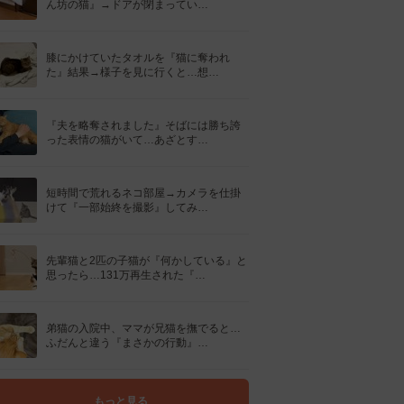
ん坊の猫』→ドアが閉まってい…
膝にかけていたタオルを『猫に奪われ
た』結果→様子を見に行くと…想…
『夫を略奪されました』そばには勝ち誇
った表情の猫がいて…あざとす…
短時間で荒れるネコ部屋→カメラを仕掛
けて『一部始終を撮影』してみ…
先輩猫と2匹の子猫が『何かしている』と
思ったら…131万再生された『…
弟猫の入院中、ママが兄猫を撫でると…
ふだんと違う『まさかの行動』…
もっと見る