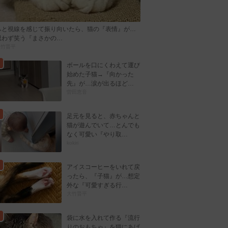
ふと視線を感じて振り向いたら、猫の『表情』が…
思わず笑う『まさかの…
大竹晋平
ボールを口にくわえて運び
始めた子猫→『向かった
先』が…涙が出るほど…
曽田恵音
足元を見ると、赤ちゃんと
猫が遊んでいて…とんでも
なく可愛い『やり取…
kokiri
アイスコーヒーをいれて戻
ったら、『子猫』が…想定
外な『可愛すぎる行…
大竹晋平
袋に水を入れて作る『流行
りのおもちゃ』を猫にあげ