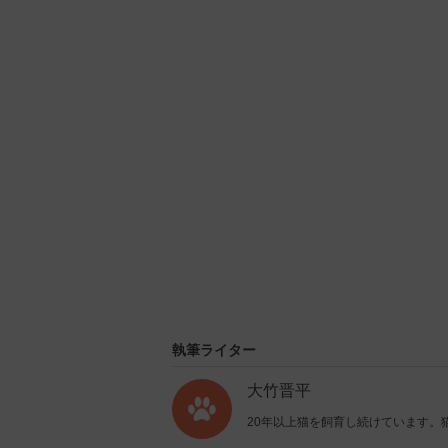
U
n
m
u
t
e
執筆ライター
大竹晋平
20年以上猫を飼育し続けています。