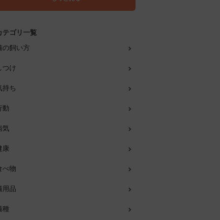
カテゴリ一覧
猫の飼い方
しつけ
気持ち
行動
病気
健康
食べ物
猫用品
猫種