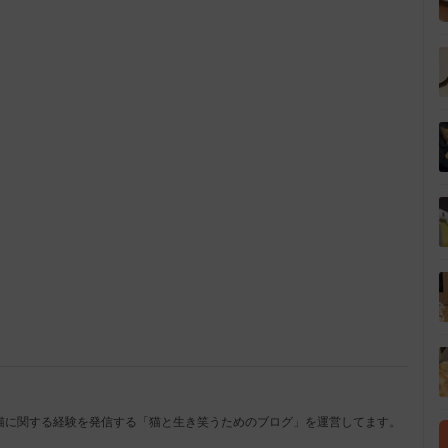
L
o
/
a
d
e
d
:
1
0
0
.
0
0
%
猫に関する経験を発信する「猫と生き笑うためのブログ」を運営してます。