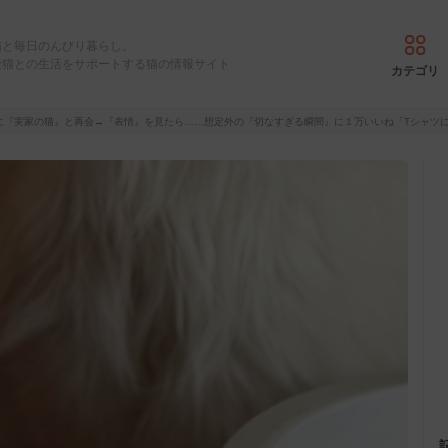
猫と毎日のんびり暮らし。
愛猫との生活をサポートする猫の情報サイト
カテゴリ
に『実家の猫』と再会→『表情』を見たら……想定外の『切なすぎる瞬間』に１万いいね「Tシャツ