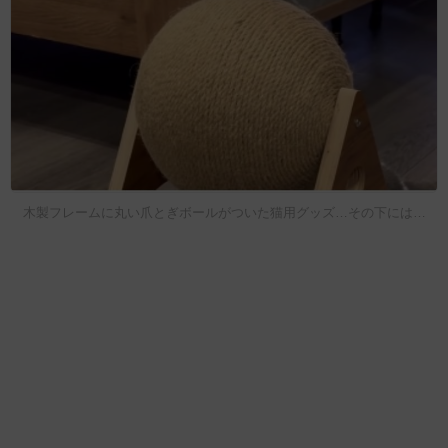
木製フレームに丸い爪とぎボールがついた猫用グッズ…その下には…