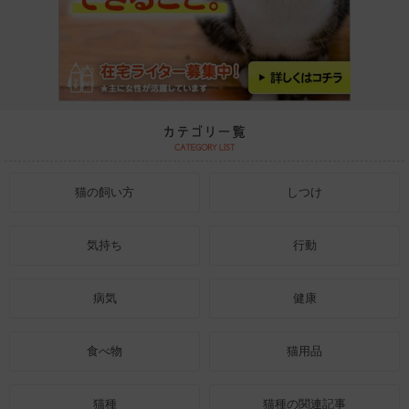
猫の飼い方
しつけ
気持ち
行動
病気
健康
食べ物
猫用品
猫種
猫種の関連記事