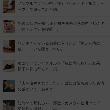
インフルでダウン中→猫と『ペットボトルのキャ
ップ』で遊んでみた結…
生後27日の子猫→まだヨチヨチ歩きの中『やんの
かステップ』を披露し…
飼い主さんがいる部屋に入りたい『甘えん坊の
猫』→ドアが閉まってい…
膝にかけていたタオルを『猫に奪われた』結果→
様子を見に行くと…想…
『夫を略奪されました』そばには勝ち誇った表情
の猫がいて…あざとす…
短時間で荒れるネコ部屋→カメラを仕掛けて『一
部始終を撮影』してみ…