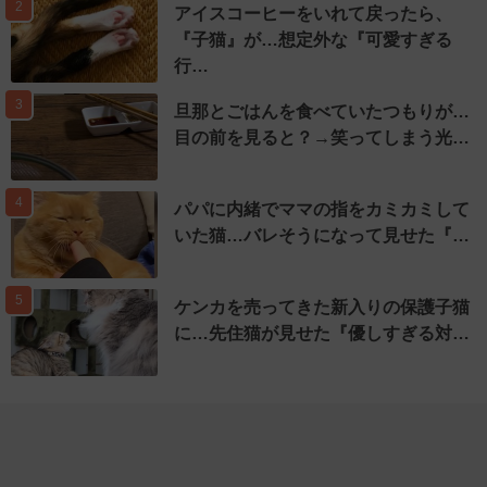
2
アイスコーヒーをいれて戻ったら、
『子猫』が…想定外な『可愛すぎる
行…
3
旦那とごはんを食べていたつもりが…
目の前を見ると？→笑ってしまう光…
4
パパに内緒でママの指をカミカミして
いた猫…バレそうになって見せた『…
5
ケンカを売ってきた新入りの保護子猫
に…先住猫が見せた『優しすぎる対…