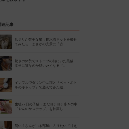
関連記事
爪切りが苦手な猫→排水溝ネットを被せ
てみたら…まさかの光景に「古…
驚きの体勢でストーブの前にいた黒猫…
本当に猫なのか疑いたくなる『…
インフルでダウン中→猫と『ペットボト
ルのキャップ』で遊んでみた結…
生後27日の子猫→まだヨチヨチ歩きの中
『やんのかステップ』を披露し…
飼い主さんがいる部屋に入りたい『甘え