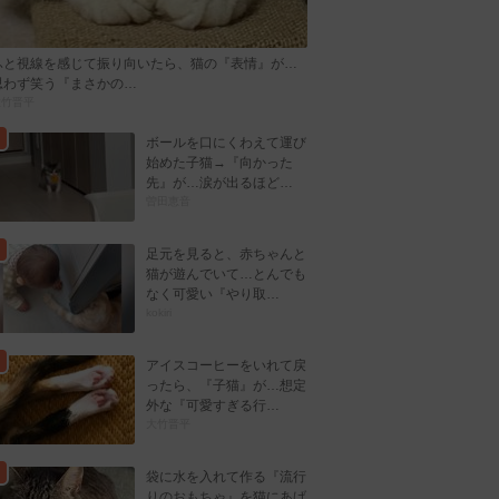
ふと視線を感じて振り向いたら、猫の『表情』が…
思わず笑う『まさかの…
大竹晋平
ボールを口にくわえて運び
始めた子猫→『向かった
先』が…涙が出るほど…
曽田恵音
足元を見ると、赤ちゃんと
猫が遊んでいて…とんでも
なく可愛い『やり取…
kokiri
アイスコーヒーをいれて戻
ったら、『子猫』が…想定
外な『可愛すぎる行…
大竹晋平
袋に水を入れて作る『流行
りのおもちゃ』を猫にあげ