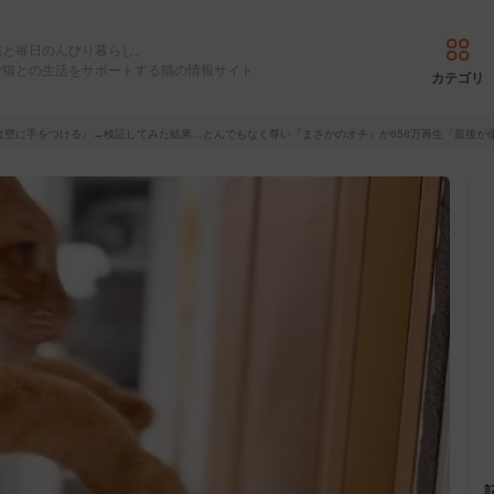
猫と毎日のんびり暮らし。
愛猫との生活をサポートする猫の情報サイト
カテゴリ
は壁に手をつける』→検証してみた結果…とんでもなく尊い『まさかのオチ』が658万再生「最後が