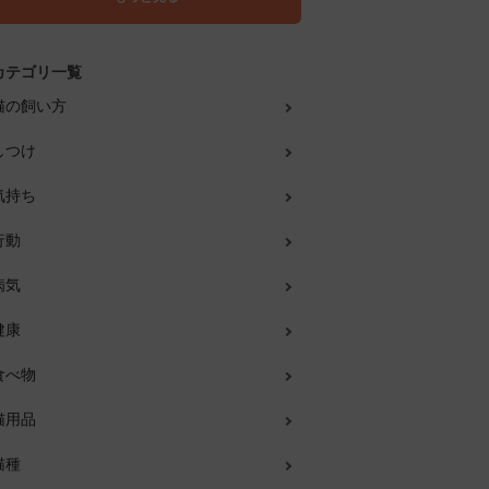
カテゴリ一覧
猫の飼い方
しつけ
気持ち
行動
病気
健康
食べ物
猫用品
猫種