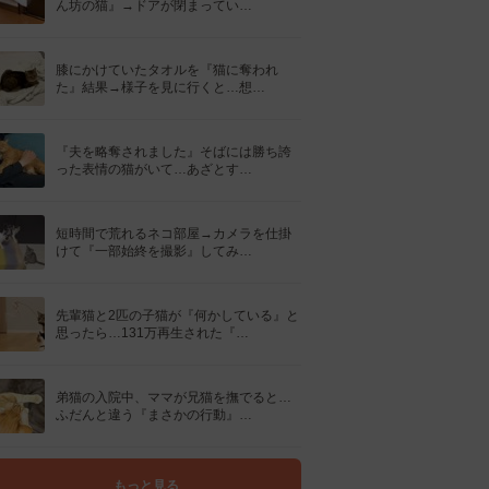
ん坊の猫』→ドアが閉まってい…
膝にかけていたタオルを『猫に奪われ
た』結果→様子を見に行くと…想…
『夫を略奪されました』そばには勝ち誇
った表情の猫がいて…あざとす…
短時間で荒れるネコ部屋→カメラを仕掛
けて『一部始終を撮影』してみ…
先輩猫と2匹の子猫が『何かしている』と
思ったら…131万再生された『…
弟猫の入院中、ママが兄猫を撫でると…
ふだんと違う『まさかの行動』…
もっと見る