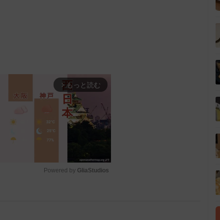
もっと読む
arrow_forward_ios
Powered by 
GliaStudios
M
u