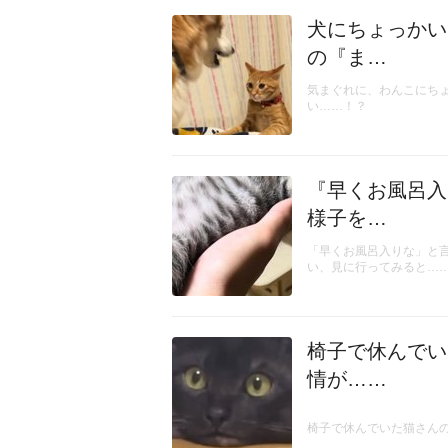
犬にちょっかい
の『ま…
気まぐれに、わんこにち
い……！？
『早くお風呂入
様子を…
「早くお風呂入りな」と
い、見に行ってみると…
椅子で休んでい
情が……
椅子で休んでいた猫さん