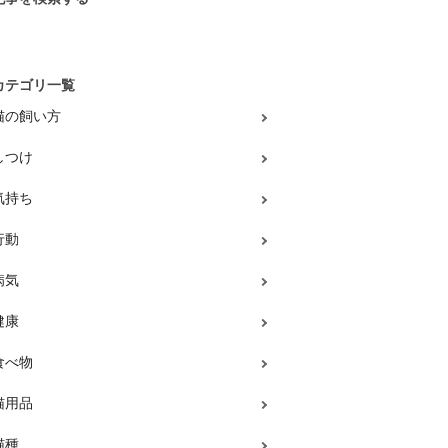
カテゴリ一覧
猫の飼い方
しつけ
気持ち
行動
病気
健康
食べ物
猫用品
猫種