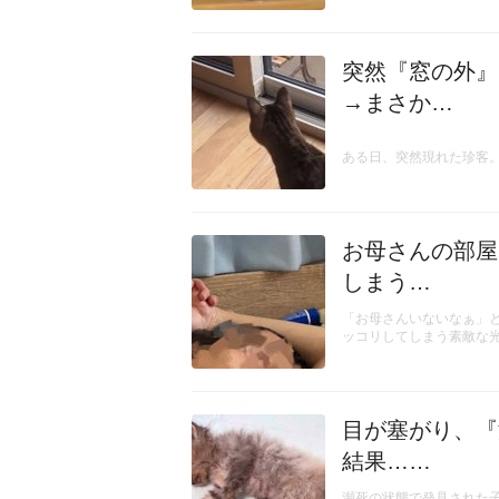
突然『窓の外』
→まさか…
ある日、突然現れた珍客
お母さんの部屋
しまう…
「お母さんいないなぁ」
ッコリしてしまう素敵な
目が塞がり、『
結果……
瀕死の状態で発見された