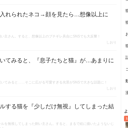
入れられたネコ→顔を見たら…想像以上に
い主さん。すると、想像以上のブチギレ具合にSNSでも大反響！
しおり
いてみると、『息子たちと猫』が…あまりに
いてみると……そこに広がる可愛すぎる光景がSNSで大きな話題に！
しおり
ルする猫を『少しだけ無視』してしまった結
よ
1
ールを無視してしまった飼い主さん。すると、まるで絵に描いたようないじ