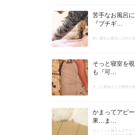
苦手なお風呂に
『ブチギ…
飼い猫をお風呂に入れた飼
そっと寝室を覗
も『可…
そっと親御さんが寝室を覗
かまってアピー
果…ま…
ちょこっと猫さんのアピ