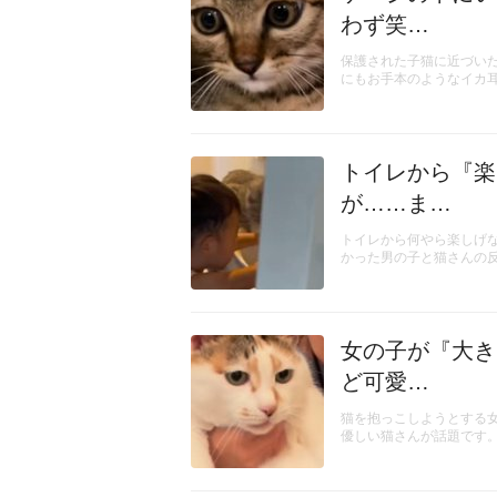
わず笑…
保護された子猫に近づい
にもお手本のようなイカ
トイレから『楽
が……ま…
トイレから何やら楽しげ
かった男の子と猫さんの
女の子が『大き
ど可愛…
猫を抱っこしようとする
優しい猫さんが話題です