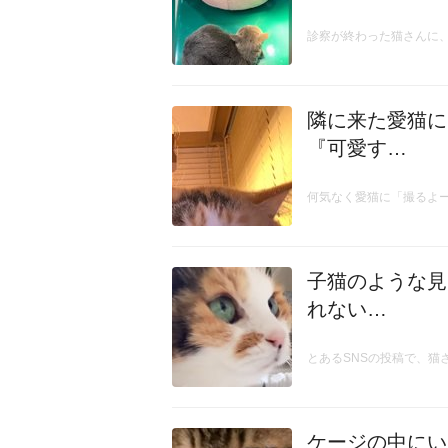
診察が終わった猫さんに
隣に来た愛猫に
『可愛す…
何気なく愛猫に「撮るよ
子猫のような見
れない…
とあるSNSの投稿で、猫
ケージの中にい