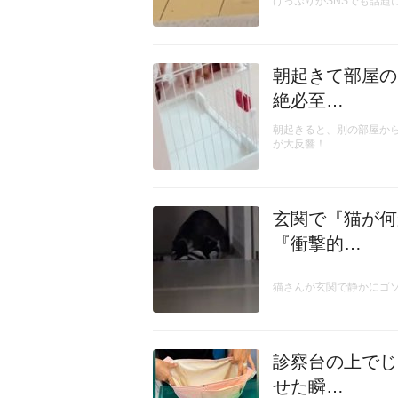
けっぷりがSNSでも話題
朝起きて部屋の
絶必至…
朝起きると、別の部屋か
が大反響！
玄関で『猫が何
『衝撃的…
猫さんが玄関で静かにゴ
診察台の上でじ
せた瞬…