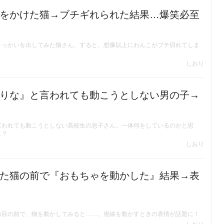
をかけた猫→ブチギれられた結果…爆笑必至
ょっかいを出してみた猫さん。すると、想像以上にわんこがブチ切れてしま
しおり
りな』と言われても動こうとしない男の子→
言われても動こうとしない高校生の息子さん。一体何をしているのかと思
…？
しおり
た猫の前で『おもちゃを動かした』結果→表
の目の前で、物を動かしてみると……。視線を動かすときの表情が話題に！