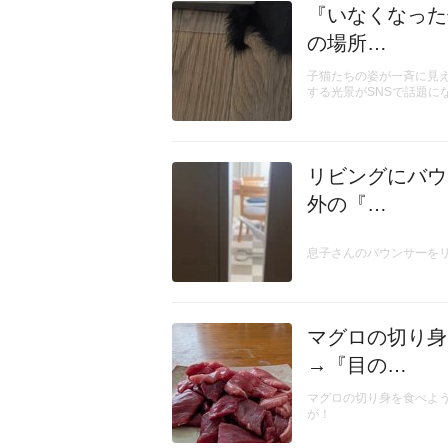
『いなくなった
の場所…
子猫たちの姿が一斉に見
する光景がSNSで話題に
リビングにバウ
外の『…
息子さんのバウンサーを
マグロの切り身
→『目の…
マグロの切り身を食べよ
が！