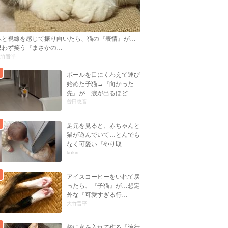
ふと視線を感じて振り向いたら、猫の『表情』が…
思わず笑う『まさかの…
大竹晋平
ボールを口にくわえて運び
始めた子猫→『向かった
先』が…涙が出るほど…
曽田恵音
足元を見ると、赤ちゃんと
猫が遊んでいて…とんでも
なく可愛い『やり取…
kokiri
アイスコーヒーをいれて戻
ったら、『子猫』が…想定
外な『可愛すぎる行…
大竹晋平
袋に水を入れて作る『流行