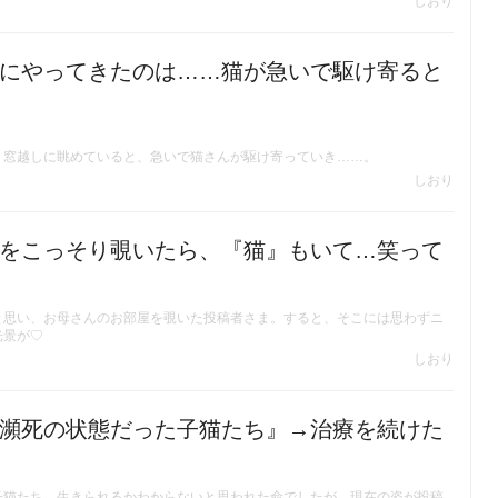
しおり
にやってきたのは……猫が急いで駆け寄ると
。窓越しに眺めていると、急いで猫さんが駆け寄っていき……。
しおり
をこっそり覗いたら、『猫』もいて…笑って
と思い、お母さんのお部屋を覗いた投稿者さま。すると、そこには思わずニ
光景が♡
しおり
瀕死の状態だった子猫たち』→治療を続けた
子猫たち。生きられるかわからないと思われた命でしたが、現在の姿が投稿