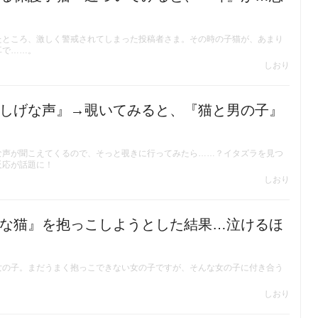
たところ、激しく警戒されてしまった投稿者さま。その時の子猫が、あまり
耳で……。
しおり
しげな声』→覗いてみると、『猫と男の子』
な声が聞こえてくるので、そっと覗きに行ってみたら……？イタズラを見つ
反応が話題に！
しおり
な猫』を抱っこしようとした結果…泣けるほ
女の子。まだうまく抱っこできない女の子ですが、そんな女の子に付き合う
。
しおり