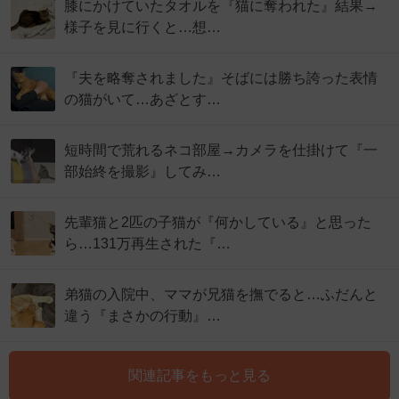
膝にかけていたタオルを『猫に奪われた』結果→
様子を見に行くと…想…
『夫を略奪されました』そばには勝ち誇った表情
の猫がいて…あざとす…
短時間で荒れるネコ部屋→カメラを仕掛けて『一
部始終を撮影』してみ…
先輩猫と2匹の子猫が『何かしている』と思った
ら…131万再生された『…
弟猫の入院中、ママが兄猫を撫でると…ふだんと
違う『まさかの行動』…
関連記事をもっと見る