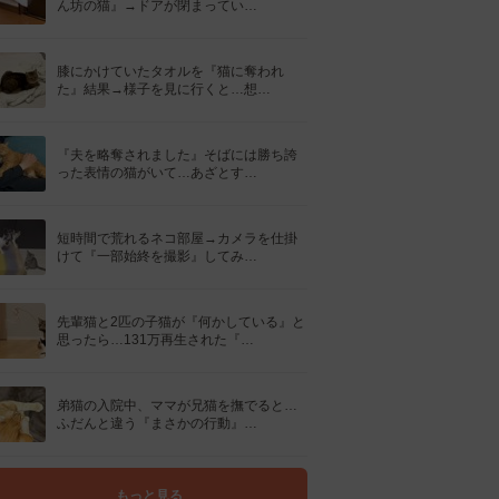
ん坊の猫』→ドアが閉まってい…
膝にかけていたタオルを『猫に奪われ
た』結果→様子を見に行くと…想…
『夫を略奪されました』そばには勝ち誇
った表情の猫がいて…あざとす…
短時間で荒れるネコ部屋→カメラを仕掛
けて『一部始終を撮影』してみ…
先輩猫と2匹の子猫が『何かしている』と
思ったら…131万再生された『…
弟猫の入院中、ママが兄猫を撫でると…
ふだんと違う『まさかの行動』…
もっと見る