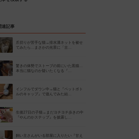
関連記事
爪切りが苦手な猫→排水溝ネットを被せ
てみたら…まさかの光景に「古…
驚きの体勢でストーブの前にいた黒猫…
本当に猫なのか疑いたくなる『…
インフルでダウン中→猫と『ペットボト
ルのキャップ』で遊んでみた結…
生後27日の子猫→まだヨチヨチ歩きの中
『やんのかステップ』を披露し…
飼い主さんがいる部屋に入りたい『甘え