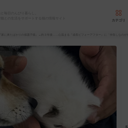
猫と毎日のんびり暮らし。
愛猫との生活をサポートする猫の情報サイト
カテゴリ
『家に来たばかりの保護子猫』→約３年後……心温まる『成長ビフォーアフター』に「仲良しなのが