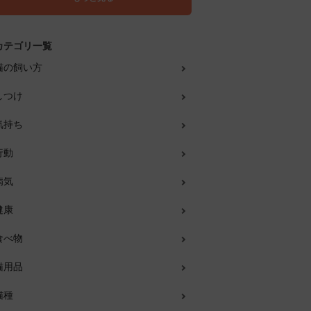
カテゴリ一覧
猫の飼い方
しつけ
気持ち
行動
病気
健康
食べ物
猫用品
猫種