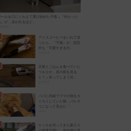
ボールを口にくわえて運び始めた子猫→『向かった
先』が…涙が出るほど…
曽田恵音
アイスコーヒーをいれて戻
ったら、『子猫』が…想定
外な『可愛すぎる行…
大竹晋平
旦那とごはんを食べていた
つもりが…目の前を見る
と？→笑ってしまう光…
大竹晋平
パパに内緒でママの指をカ
ミカミしていた猫…バレそ
うになって見せた『…
kokiri
ケンカを売ってきた新入り
の保護子猫に…先住猫が見