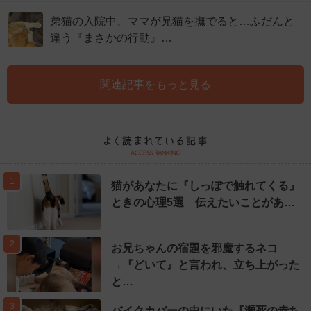
弟猫の入院中、ママが兄猫を撫でると…ふだんと
違う『まさかの行動』…
関連記事をもっと見る
1
猫があなたに『しっぽで触れてくる』
ときの心理5選 伝えたいことがあ…
2
お兄ちゃんの宿題を邪魔するネコ
→『どいて』と言われ、立ち上がった
と…
3
バイクカバーの中にいた『瀕死の赤ち