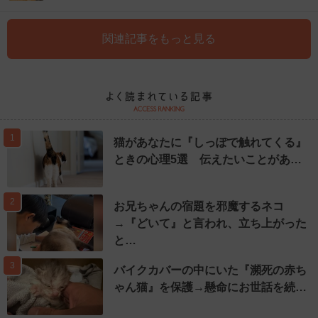
関連記事をもっと見る
1
猫があなたに『しっぽで触れてくる』
ときの心理5選 伝えたいことがあ…
2
お兄ちゃんの宿題を邪魔するネコ
→『どいて』と言われ、立ち上がった
と…
3
バイクカバーの中にいた『瀕死の赤ち
ゃん猫』を保護→懸命にお世話を続…