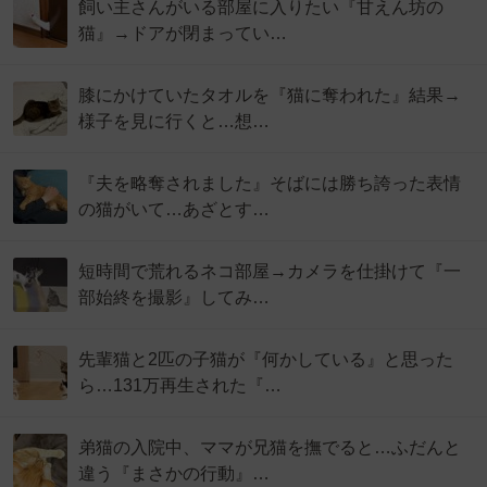
飼い主さんがいる部屋に入りたい『甘えん坊の
猫』→ドアが閉まってい…
膝にかけていたタオルを『猫に奪われた』結果→
様子を見に行くと…想…
『夫を略奪されました』そばには勝ち誇った表情
の猫がいて…あざとす…
短時間で荒れるネコ部屋→カメラを仕掛けて『一
部始終を撮影』してみ…
先輩猫と2匹の子猫が『何かしている』と思った
ら…131万再生された『…
弟猫の入院中、ママが兄猫を撫でると…ふだんと
違う『まさかの行動』…