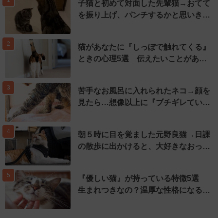
1
子猫と初めて対面した先輩猫→おてて
を振り上げ、パンチするかと思いき…
2
猫があなたに『しっぽで触れてくる』
ときの心理5選 伝えたいことがあ…
3
苦手なお風呂に入れられたネコ→顔を
見たら…想像以上に『ブチギレてい…
4
朝５時に目を覚ました元野良猫→日課
の散歩に出かけると、大好きなおっ…
5
『優しい猫』が持っている特徴5選
生まれつきなの？温厚な性格になる…