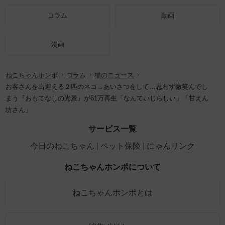
コラム
動画
漫画
ねこちゃんホンポ
コラム
猫のニュース
お客さんを出迎える２匹のネコ→あいさつをして…思わず微笑んでし
まう『おもてなしの光景』が61万再生「なんていじらしい」「甘えん
坊さん」
サービス一覧
今日のねこちゃん
ペット保険
にゃんリンク
ねこちゃんホンポについて
ねこちゃんホンポとは