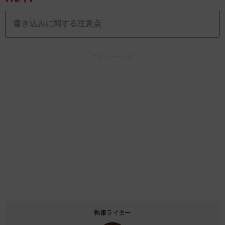
書き込みに関する注意点
スポンサーリンク
執筆ライター