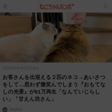
2026年06月18日
更新
お客さんを出迎える２匹のネコ→あいさつ
をして…思わず微笑んでしまう『おもてな
しの光景』が61万再生「なんていじらし
い」「甘えん坊さん」
tonakai