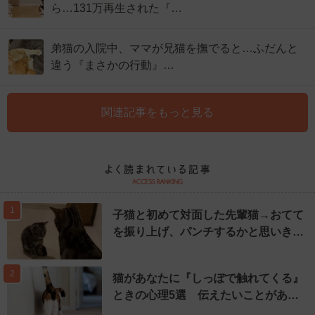
ら…131万再生された『…
弟猫の入院中、ママが兄猫を撫でると…ふだんと
違う『まさかの行動』…
関連記事をもっと見る
1
子猫と初めて対面した先輩猫→おてて
を振り上げ、パンチするかと思いき…
2
猫があなたに『しっぽで触れてくる』
ときの心理5選 伝えたいことがあ…