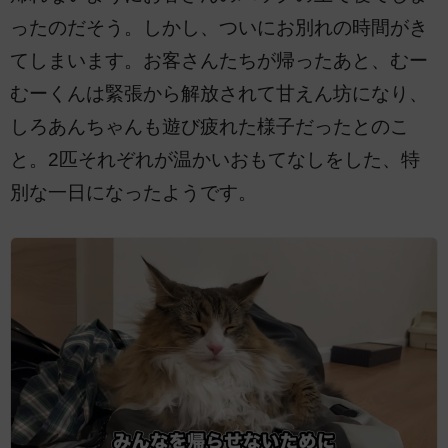
ったのだそう。しかし、ついにお別れの時間がき
てしまいます。お客さんたちが帰ったあと、むー
むーくんは緊張から解放されて甘えん坊になり、
しろあんちゃんも遊び疲れた様子だったとのこ
と。2匹それぞれが温かいおもてなしをした、特
別な一日になったようです。