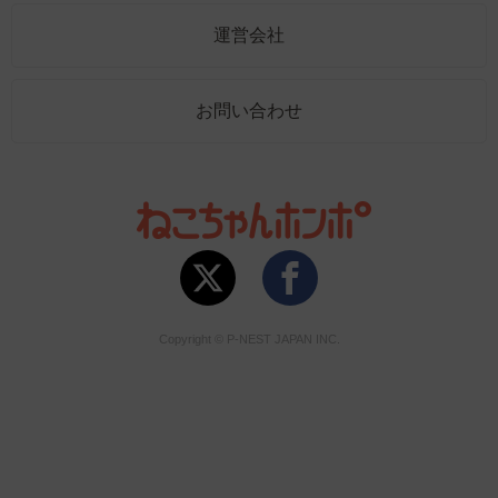
運営会社
お問い合わせ
Copyright © P-NEST JAPAN INC.