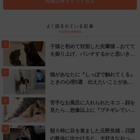
関連記事をもっと見る
1
子猫と初めて対面した先輩猫→おてて
を振り上げ、パンチするかと思いき…
2
猫があなたに『しっぽで触れてくる』
ときの心理5選 伝えたいことがあ…
3
苦手なお風呂に入れられたネコ→顔を
見たら…想像以上に『ブチギレてい…
4
朝５時に目を覚ました元野良猫→日課
の散歩に出かけると、大好きなおっ…