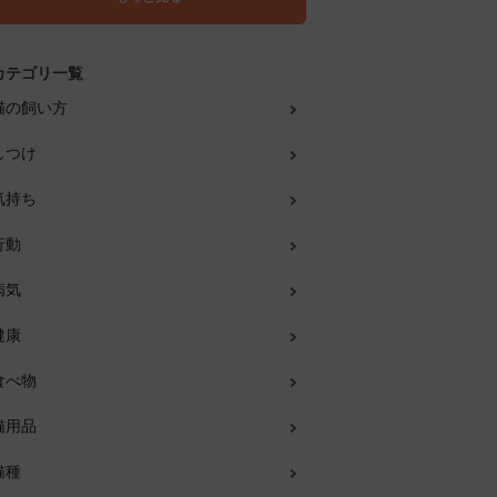
カテゴリ一覧
猫の飼い方
しつけ
気持ち
行動
病気
健康
食べ物
猫用品
猫種