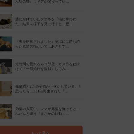
ん坊の猫』→ドアが閉まってい…
膝にかけていたタオルを『猫に奪われ
た』結果→様子を見に行くと…想…
『夫を略奪されました』そばには勝ち誇
った表情の猫がいて…あざとす…
短時間で荒れるネコ部屋→カメラを仕掛
けて『一部始終を撮影』してみ…
先輩猫と2匹の子猫が『何かしている』と
思ったら…131万再生された『…
弟猫の入院中、ママが兄猫を撫でると…
ふだんと違う『まさかの行動』…
もっと見る