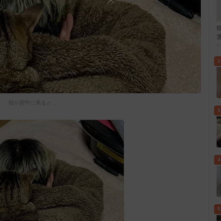
2
猫が背中に乗ると…
3
4
5