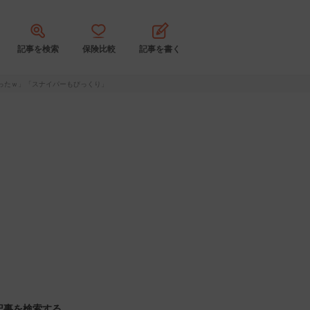
記事を検索
保険比較
記事を書く
ったｗ」「スナイパーもびっくり」
記事を検索する