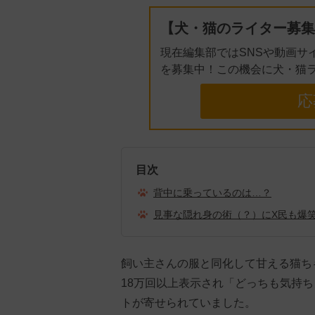
【犬・猫のライター募集
現在編集部ではSNSや動画サ
を募集中！この機会に犬・猫
応
目次
背中に乗っているのは…？
見事な隠れ身の術（？）にX民も爆
飼い主さんの服と同化して甘える猫ち
18万回以上表示され「どっちも気持
トが寄せられていました。