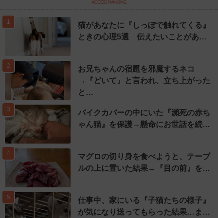
1
猫があなたに『しっぽで触れてくる』
ときの心理5選 伝えたいことがあ…
2
お兄ちゃんの宿題を邪魔するネコ
→『どいて』と言われ、立ち上がった
と…
3
バイクカバーの中にいた『瀕死の赤ち
ゃん猫』を保護→懸命にお世話を続…
4
マグロの切り身を食べようと、テーブ
ルの上に置いた結果→『目の前』を…
5
仕事中、家にいる『子猫たちの様子』
が気になり送ってもらった結果…ま…