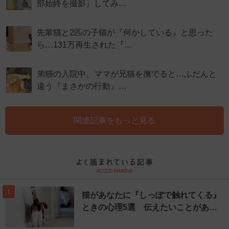
部始終を撮影』してみ…
先輩猫と2匹の子猫が『何かしている』と思った
ら…131万再生された『…
弟猫の入院中、ママが兄猫を撫でると…ふだんと
違う『まさかの行動』…
関連記事をもっと見る
1
猫があなたに『しっぽで触れてくる』
ときの心理5選 伝えたいことがあ…