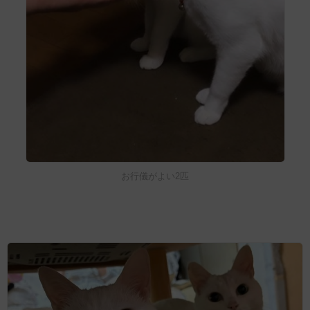
お行儀がよい2匹