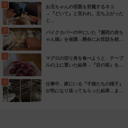
2
お兄ちゃんの宿題を邪魔するネコ
→『どいて』と言われ、立ち上がった
と…
3
バイクカバーの中にいた『瀕死の赤ち
ゃん猫』を保護→懸命にお世話を続…
4
マグロの切り身を食べようと、テーブ
ルの上に置いた結果→『目の前』を…
5
仕事中、家にいる『子猫たちの様子』
が気になり送ってもらった結果…ま…