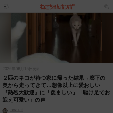
2026年06月15日
更新
２匹のネコが待つ家に帰った結果→廊下の
奥から走ってきて…想像以上に愛おしい
『熱烈大歓迎』に「羨ましい」「駆け足でお
迎え可愛い」の声
tonakai