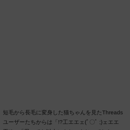
短毛から長毛に変身した猫ちゃんを見たThreads
ユーザーたちからは「!?工エエェ(ﾟ〇ﾟ ;)ェエエ