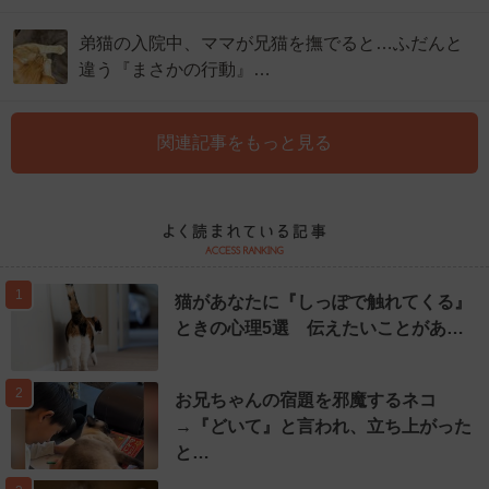
弟猫の入院中、ママが兄猫を撫でると…ふだんと
違う『まさかの行動』…
関連記事をもっと見る
1
猫があなたに『しっぽで触れてくる』
ときの心理5選 伝えたいことがあ…
2
お兄ちゃんの宿題を邪魔するネコ
→『どいて』と言われ、立ち上がった
と…