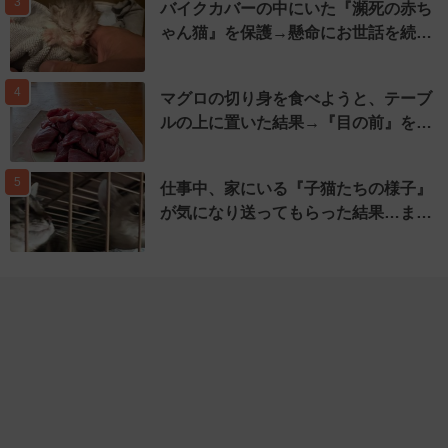
3
バイクカバーの中にいた『瀕死の赤ち
ゃん猫』を保護→懸命にお世話を続…
4
マグロの切り身を食べようと、テーブ
ルの上に置いた結果→『目の前』を…
5
仕事中、家にいる『子猫たちの様子』
が気になり送ってもらった結果…ま…