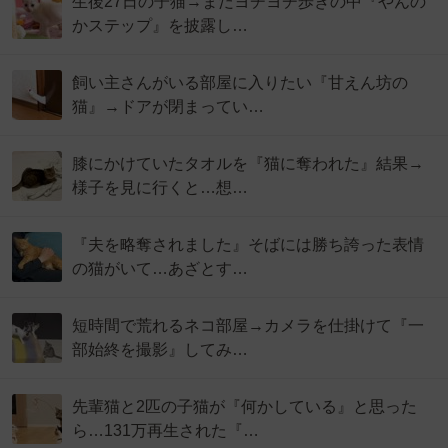
生後27日の子猫→まだヨチヨチ歩きの中『やんの
かステップ』を披露し…
飼い主さんがいる部屋に入りたい『甘えん坊の
猫』→ドアが閉まってい…
膝にかけていたタオルを『猫に奪われた』結果→
様子を見に行くと…想…
『夫を略奪されました』そばには勝ち誇った表情
の猫がいて…あざとす…
短時間で荒れるネコ部屋→カメラを仕掛けて『一
部始終を撮影』してみ…
先輩猫と2匹の子猫が『何かしている』と思った
ら…131万再生された『…