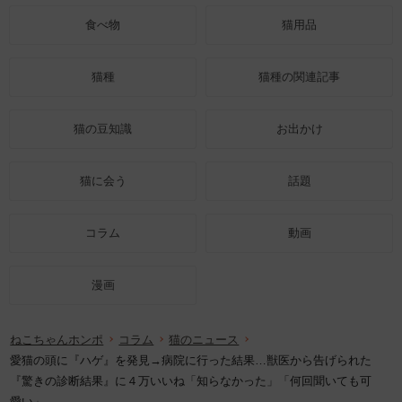
食べ物
猫用品
猫種
猫種の関連記事
猫の豆知識
お出かけ
猫に会う
話題
コラム
動画
漫画
ねこちゃんホンポ
コラム
猫のニュース
愛猫の頭に『ハゲ』を発見→病院に行った結果…獣医から告げられた
『驚きの診断結果』に４万いいね「知らなかった」「何回聞いても可
愛い」