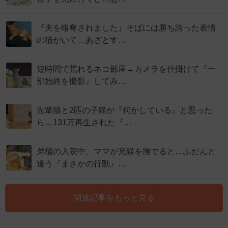
『夫を略奪されました』そばには勝ち誇った表情
の猫がいて…あざとす…
短時間で荒れるネコ部屋→カメラを仕掛けて『一
部始終を撮影』してみ…
先輩猫と2匹の子猫が『何かしている』と思った
ら…131万再生された『…
弟猫の入院中、ママが兄猫を撫でると…ふだんと
違う『まさかの行動』…
関連記事をもっと見る