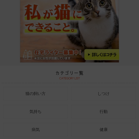
猫の飼い方
しつけ
気持ち
行動
病気
健康