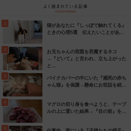
1
猫があなたに『しっぽで触れてくる』
ときの心理5選 伝えたいことがあ…
2
お兄ちゃんの宿題を邪魔するネコ
→『どいて』と言われ、立ち上がった
と…
3
バイクカバーの中にいた『瀕死の赤ち
ゃん猫』を保護→懸命にお世話を続…
4
マグロの切り身を食べようと、テーブ
ルの上に置いた結果→『目の前』を…
5
仕事中、家にいる『子猫たちの様子』