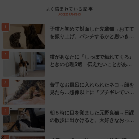
1
子猫と初めて対面した先輩猫→おてて
を振り上げ、パンチするかと思いき…
2
猫があなたに『しっぽで触れてくる』
ときの心理5選 伝えたいことがあ…
3
苦手なお風呂に入れられたネコ→顔を
見たら…想像以上に『ブチギレてい…
4
朝５時に目を覚ました元野良猫→日課
の散歩に出かけると、大好きなおっ…
5