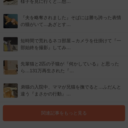
様子を見に行くと…想…
『夫を略奪されました』そばには勝ち誇った表情
の猫がいて…あざとす…
短時間で荒れるネコ部屋→カメラを仕掛けて『一
部始終を撮影』してみ…
先輩猫と2匹の子猫が『何かしている』と思った
ら…131万再生された『…
弟猫の入院中、ママが兄猫を撫でると…ふだんと
違う『まさかの行動』…
関連記事をもっと見る